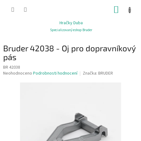
Přejít
NÁKUP
na
obsah
KOŠÍK
Hračky Duba
Specializovaný eshop Bruder
Bruder 42038 - Oj pro dopravníkový
pás
BR 42038
Průměrné
Neohodnoceno
Podrobnosti hodnocení
Značka:
BRUDER
hodnocení
produktu
je
0,0
z
5
hvězdiček.