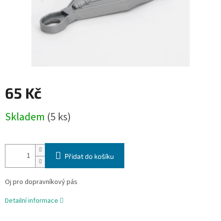
65 Kč
Měrná
Skladem
(5 ks)
cena:
Přidat do košíku
Oj pro dopravníkový pás
Detailní informace