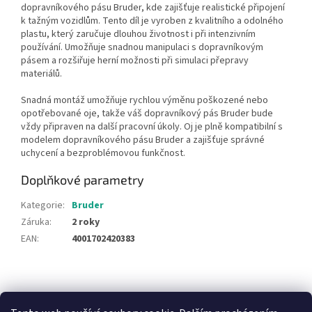
dopravníkového pásu Bruder, kde zajišťuje realistické připojení
k tažným vozidlům. Tento díl je vyroben z kvalitního a odolného
plastu, který zaručuje dlouhou životnost i při intenzivním
používání. Umožňuje snadnou manipulaci s dopravníkovým
pásem a rozšiřuje herní možnosti při simulaci přepravy
materiálů.
Snadná montáž umožňuje rychlou výměnu poškozené nebo
opotřebované oje, takže váš dopravníkový pás Bruder bude
vždy připraven na další pracovní úkoly. Oj je plně kompatibilní s
modelem dopravníkového pásu Bruder a zajišťuje správné
uchycení a bezproblémovou funkčnost.
Doplňkové parametry
Kategorie
:
Bruder
Záruka
:
2 roky
EAN
:
4001702420383
Z
á
NajduZboží.cz
Pricemania.cz - Porovnávání cen
p