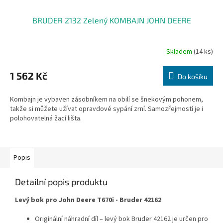
BRUDER 2132 Zelený KOMBAJN JOHN DEERE
Skladem
(14 ks)
Průměrné
hodnocení
produktu
1 562 Kč
Do košíku
je
3,2
Kombajn je vybaven zásobníkem na obilí se šnekovým pohonem,
z
takže si můžete užívat opravdové sypání zrní. Samozřejmostí je i
5
polohovatelná žací lišta.
hvězdiček.
Popis
Detailní popis produktu
Levý bok pro John Deere T670i - Bruder 42162
Originální náhradní díl – levý bok Bruder 42162 je určen pro