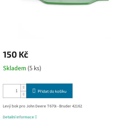
150 Kč
Měrná
Skladem
(5 ks)
cena:
Přidat do košíku
Levý bok pro John Deere T670i - Bruder 42162
Detailní informace