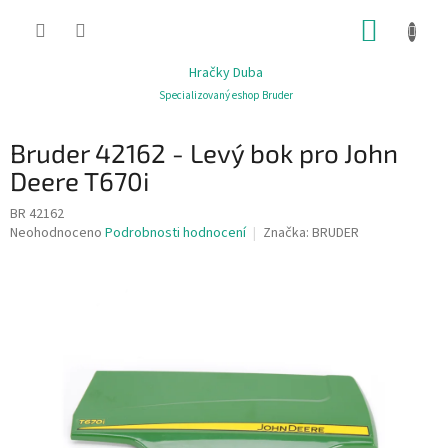
Přejít
NÁKUP
na
obsah
KOŠÍK
Hračky Duba
Specializovaný eshop Bruder
Bruder 42162 - Levý bok pro John
Deere T670i
BR 42162
Průměrné
Neohodnoceno
Podrobnosti hodnocení
Značka:
BRUDER
hodnocení
produktu
je
0,0
z
5
hvězdiček.