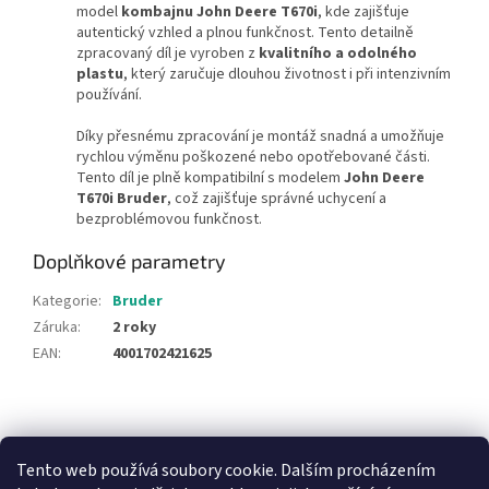
model
kombajnu John Deere T670i
, kde zajišťuje
autentický vzhled a plnou funkčnost. Tento detailně
zpracovaný díl je vyroben z
kvalitního a odolného
plastu
, který zaručuje dlouhou životnost i při intenzivním
používání.
Díky přesnému zpracování je montáž snadná a umožňuje
rychlou výměnu poškozené nebo opotřebované části.
Tento díl je plně kompatibilní s modelem
John Deere
T670i Bruder
, což zajišťuje správné uchycení a
bezproblémovou funkčnost.
Doplňkové parametry
Kategorie
:
Bruder
Záruka
:
2 roky
EAN
:
4001702421625
Z
á
NajduZboží.cz
Pricemania.cz - Porovnávání cen
p
Tento web používá soubory cookie. Dalším procházením