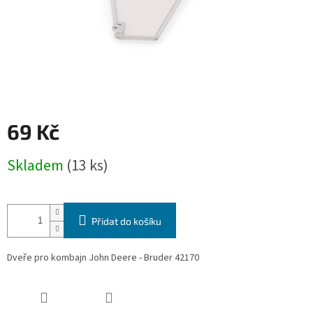
69 Kč
Měrná
Skladem
(13 ks)
cena:
Přidat do košíku
Dveře pro kombajn John Deere - Bruder 42170