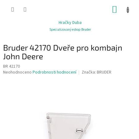
Přejít
NÁKUP
na
obsah
KOŠÍK
Hračky Duba
Specializovaný eshop Bruder
Bruder 42170 Dveře pro kombajn
John Deere
BR 42170
Průměrné
Neohodnoceno
Podrobnosti hodnocení
Značka:
BRUDER
hodnocení
produktu
je
0,0
z
5
hvězdiček.