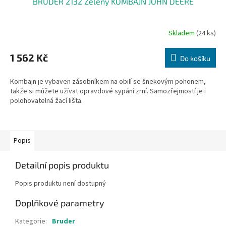
BRUDER 2132 Zelený KOMBAJN JOHN DEERE
Skladem
(24 ks)
Průměrné
hodnocení
produktu
1 562 Kč
Do košíku
je
3,2
Kombajn je vybaven zásobníkem na obilí se šnekovým pohonem,
z
takže si můžete užívat opravdové sypání zrní. Samozřejmostí je i
5
polohovatelná žací lišta.
hvězdiček.
Popis
Detailní popis produktu
Popis produktu není dostupný
Doplňkové parametry
Kategorie
:
Bruder