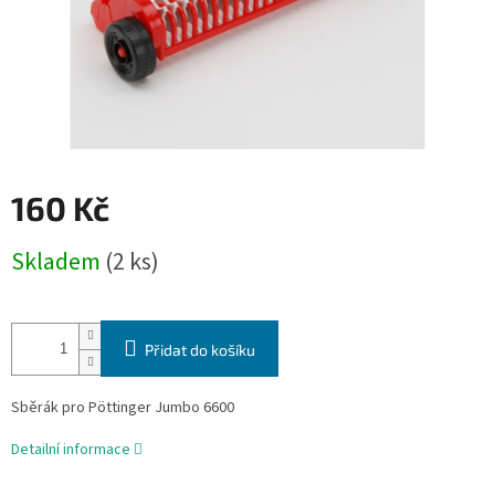
160 Kč
Měrná
Skladem
(2 ks)
cena:
Přidat do košíku
Sběrák pro Pöttinger Jumbo 6600
Detailní informace