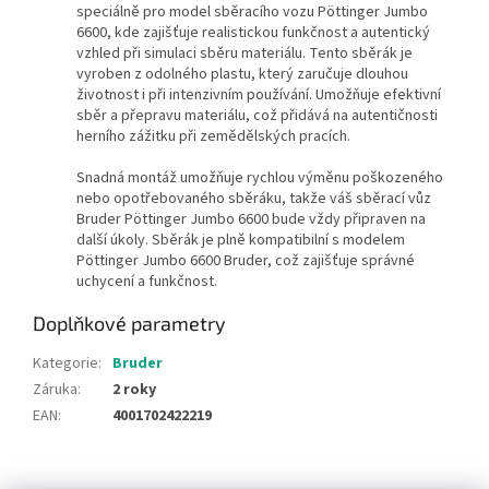
speciálně pro model sběracího vozu Pöttinger Jumbo
6600, kde zajišťuje realistickou funkčnost a autentický
vzhled při simulaci sběru materiálu. Tento sběrák je
vyroben z odolného plastu, který zaručuje dlouhou
životnost i při intenzivním používání. Umožňuje efektivní
sběr a přepravu materiálu, což přidává na autentičnosti
herního zážitku při zemědělských pracích.
Snadná montáž umožňuje rychlou výměnu poškozeného
nebo opotřebovaného sběráku, takže váš sběrací vůz
Bruder Pöttinger Jumbo 6600 bude vždy připraven na
další úkoly. Sběrák je plně kompatibilní s modelem
Pöttinger Jumbo 6600 Bruder, což zajišťuje správné
uchycení a funkčnost.
Doplňkové parametry
Kategorie
:
Bruder
Záruka
:
2 roky
EAN
:
4001702422219
Z