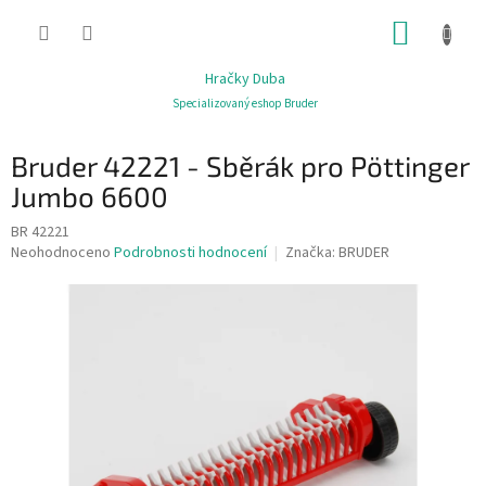
Přejít
NÁKUP
na
obsah
KOŠÍK
Hračky Duba
Specializovaný eshop Bruder
Bruder 42221 - Sběrák pro Pöttinger
Jumbo 6600
BR 42221
Průměrné
Neohodnoceno
Podrobnosti hodnocení
Značka:
BRUDER
hodnocení
produktu
je
0,0
z
5
hvězdiček.