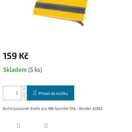
159 Kč
Měrná
Skladem
(5 ks)
cena:
Přidat do košíku
Boční posuvné dveře pro MB Sprinter DHL - Bruder 42682