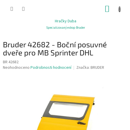
Přejít
NÁKUP
na
obsah
KOŠÍK
Hračky Duba
Specializovaný eshop Bruder
Bruder 42682 - Boční posuvné
dveře pro MB Sprinter DHL
BR 42682
Průměrné
Neohodnoceno
Podrobnosti hodnocení
Značka:
BRUDER
hodnocení
produktu
je
0,0
z
5
hvězdiček.