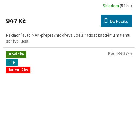
Skladem
(54 ks)
947 Kč
Do košíku
Nákladní auto MAN-přepravník dřeva udělá radost každému malému
správci lesa.
Kód:
BR 3785
Novinka
Tip
baleni 2ks