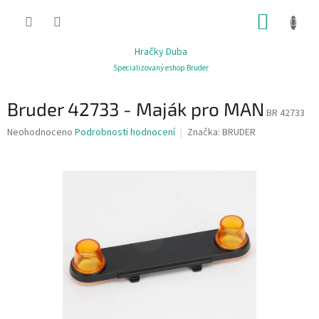
Přejít
NÁKUP
na
obsah
KOŠÍK
Hračky Duba
Specializovaný eshop Bruder
Bruder 42733 - Maják pro MAN
BR 42733
Průměrné
Neohodnoceno
Podrobnosti hodnocení
Značka:
BRUDER
hodnocení
produktu
je
0,0
z
5
hvězdiček.