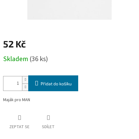
52 Kč
Měrná
Skladem
(36 ks)
cena:
Přidat do košíku
Maják pro MAN
ZEPTAT SE
SDÍLET