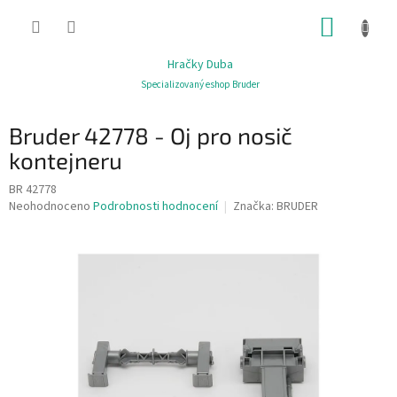
Přejít
NÁKUP
na
obsah
KOŠÍK
Hračky Duba
Specializovaný eshop Bruder
Bruder 42778 - Oj pro nosič
kontejneru
BR 42778
Průměrné
Neohodnoceno
Podrobnosti hodnocení
Značka:
BRUDER
hodnocení
produktu
je
0,0
z
5
hvězdiček.