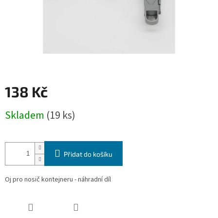
138 Kč
Měrná
Skladem
(19 ks)
cena:
Přidat do košíku
Oj pro nosič kontejneru - náhradní díl