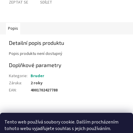
ZEPTAT SE
SDÍLET
Popis
Detailní popis produktu
Popis produktu není dostupný
Doplňkové parametry
Kategorie
:
Bruder
Záruka
:
2 roky
EAN
:
4001702427788
Z
á
NajduZboží.cz
Pricemania.cz - Porovnávání cen
p
Tento web používá soubory cookie. Dalším procházením
a
tohoto webu vyjadřujete souhlas s jejich používáním.