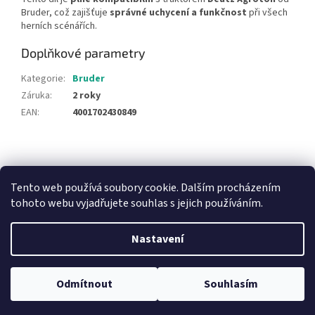
Bruder, což zajišťuje
správné uchycení a funkčnost
při všech
herních scénářích.
Doplňkové parametry
Kategorie
:
Bruder
Záruka
:
2 roky
EAN
:
4001702430849
Z
á
NajduZboží.cz
Pricemania.cz - Porovnávání cen
p
Tento web používá soubory cookie. Dalším procházením
a
tohoto webu vyjadřujete souhlas s jejich používáním.
t
í
Nastavení
Vytvořil Shoptet
Odmítnout
Souhlasím
Copyright 2026
Hračky Duba
. Všechna práva vyhrazena.