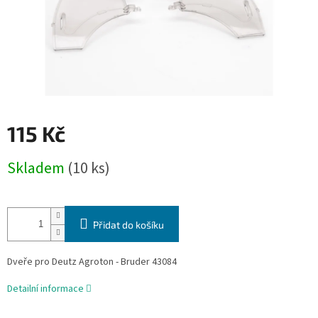
115 Kč
Měrná
Skladem
(10 ks)
cena:
Přidat do košíku
Dveře pro Deutz Agroton - Bruder 43084
Detailní informace