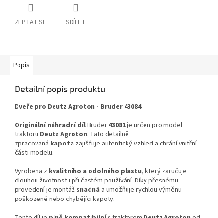
ZEPTAT SE
SDÍLET
Popis
Detailní popis produktu
Dveře pro Deutz Agroton - Bruder 43084
Originální náhradní díl
Bruder
43081
je určen pro model
traktoru
Deutz Agroton
. Tato detailně
zpracovaná
kapota
zajišťuje autentický vzhled a chrání vnitřní
části modelu.
Vyrobena z
kvalitního a odolného plastu
, který zaručuje
dlouhou životnost i při častém používání. Díky přesnému
provedení je montáž
snadná
a umožňuje rychlou výměnu
poškozené nebo chybějící kapoty.
Tento díl je
plně kompatibilní
s traktorem
Deutz Agroton
od