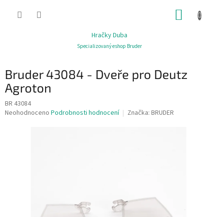
Přejít
NÁKUP
na
obsah
KOŠÍK
Hračky Duba
Specializovaný eshop Bruder
Bruder 43084 - Dveře pro Deutz
Agroton
BR 43084
Průměrné
Neohodnoceno
Podrobnosti hodnocení
Značka:
BRUDER
hodnocení
produktu
je
0,0
z
5
hvězdiček.