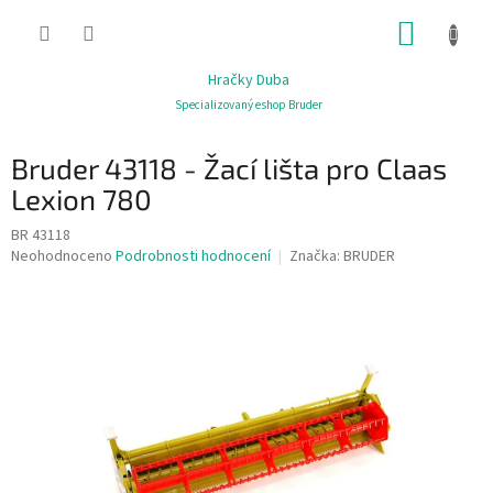
Přejít
NÁKUP
na
obsah
KOŠÍK
Hračky Duba
Specializovaný eshop Bruder
Bruder 43118 - Žací lišta pro Claas
Lexion 780
BR 43118
Průměrné
Neohodnoceno
Podrobnosti hodnocení
Značka:
BRUDER
hodnocení
produktu
je
0,0
z
5
hvězdiček.