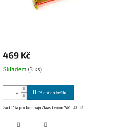
469 Kč
Měrná
Skladem
(3 ks)
cena:
Přidat do košíku
žací lišta pro kombajn Claas Lexion 780 - 43118