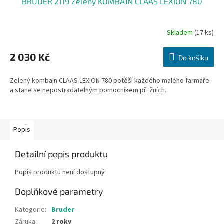
BRUDER 2119 Zelený KOMBAJN CLAAS LEXION 780
Skladem
(17 ks)
Průměrné
hodnocení
produktu
2 030 Kč
Do košíku
je
3,7
Zelený kombajn CLAAS LEXION 780 potěší každého malého farmáře
z
a stane se nepostradatelným pomocníkem při žních.
5
hvězdiček.
Popis
Detailní popis produktu
Popis produktu není dostupný
Doplňkové parametry
Kategorie
:
Bruder
Záruka
:
2 roky