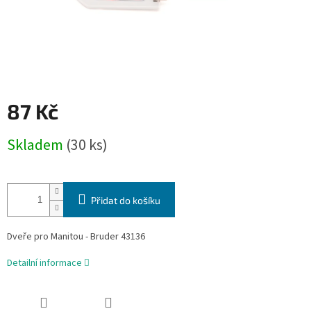
87 Kč
Měrná
Skladem
(30 ks)
cena:
Přidat do košíku
Dveře pro Manitou - Bruder 43136
Detailní informace