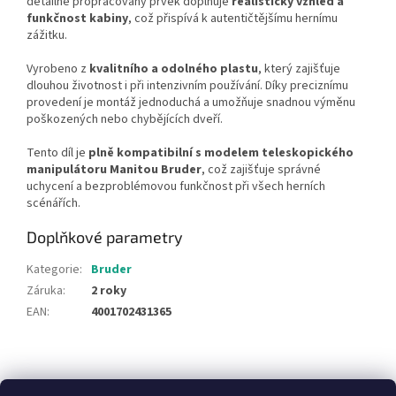
detailně propracovaný prvek doplňuje
realistický vzhled a
funkčnost kabiny
, což přispívá k autentičtějšímu hernímu
zážitku.
Vyrobeno z
kvalitního a odolného plastu
, který zajišťuje
dlouhou životnost i při intenzivním používání. Díky preciznímu
provedení je montáž jednoduchá a umožňuje snadnou výměnu
poškozených nebo chybějících dveří.
Tento díl je
plně kompatibilní s modelem teleskopického
manipulátoru Manitou Bruder
, což zajišťuje správné
uchycení a bezproblémovou funkčnost při všech herních
scénářích.
Doplňkové parametry
Kategorie
:
Bruder
Záruka
:
2 roky
EAN
:
4001702431365
Z
á
NajduZboží.cz
Pricemania.cz - Porovnávání cen