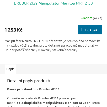
BRUDER 2129 Manipulátor Manitou MRT 2150
Skladem
(47 ks)
Průměrné
hodnocení
produktu
1 253 Kč
Do košíku
je
4,5
Manipulátor Manitou MRT 2150 představuje praktického pomocníka
z
na každou větší stavbu, proto detailně zpracovaný model značky
5
Bruder potěší všechny milovníky stavební techniky....
hvězdiček.
Popis
Detailní popis produktu
Dveře pro Manitou - Bruder 43136
Originální náhradní díl
Bruder 43136
je určen pro
model
teleskopického manipulátoru Manitou Bruder
. Tento