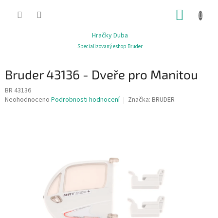
Přejít
NÁKUP
na
obsah
KOŠÍK
Hračky Duba
Specializovaný eshop Bruder
Bruder 43136 - Dveře pro Manitou
BR 43136
Průměrné
Neohodnoceno
Podrobnosti hodnocení
Značka:
BRUDER
hodnocení
produktu
je
0,0
z
5
hvězdiček.