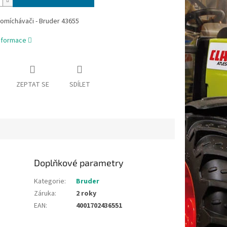
omíchávači - Bruder 43655
informace
ZEPTAT SE
SDÍLET
Doplňkové parametry
Kategorie
:
Bruder
Záruka
:
2 roky
EAN
:
4001702436551