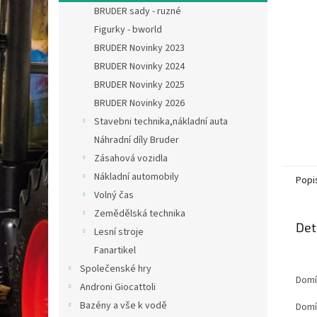
n
BRUDER sady - ruzné
e
Figurky - bworld
l
BRUDER Novinky 2023
BRUDER Novinky 2024
BRUDER Novinky 2025
BRUDER Novinky 2026
Stavebni technika,nákladní auta
Náhradní díly Bruder
Zásahová vozidla
Nákladní automobily
Popi
Volný čas
Zemědělská technika
Det
Lesní stroje
Fanartikel
Společenské hry
Domí
Androni Giocattoli
Bazény a vše k vodě
Domí