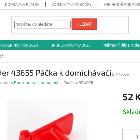
DOPRAVA A PLATBA
KONTAKTY A POBOČKY
OBCHODNÍ PODMÍN
HLEDAT
RUDER Novinky 2024
BRUDER Novinky 2023
Náhradní díly Brude
ači
der 43655 Páčka k domíchávači
BR 43655
né
noceno
Podrobnosti hodnocení
Značka:
BRUDER
ní
52 
u
Měrná
Skla
cena:
ek.