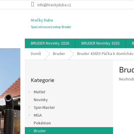
Přejít
info@hrackyduba.cz
na
obsah
Hračky Duba
Specializovaný eshop Bruder
BRUDER Novinky 2026
BRUDER Novinky 2025
B
Domů
Bruder
Bruder 43655 Páčka k domícháv
P
Bru
o
Přeskočit
s
Průměr
Neohod
Kategorie
kategorie
t
hodnoce
r
produkt
Mattel
a
je
Novinky
0,0
n
z
Spin Master
n
5
í
MGA
hvězdič
p
Pokémon
a
Bruder