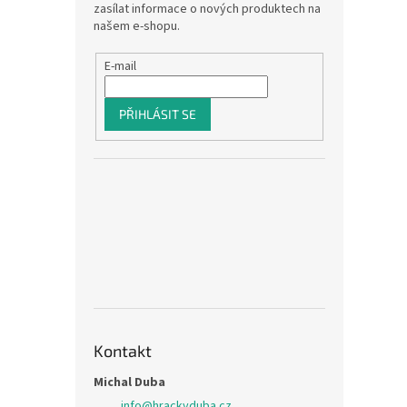
zasílat informace o nových produktech na
našem e-shopu.
E-mail
PŘIHLÁSIT SE
Kontakt
Michal Duba
info
@
hrackyduba.cz