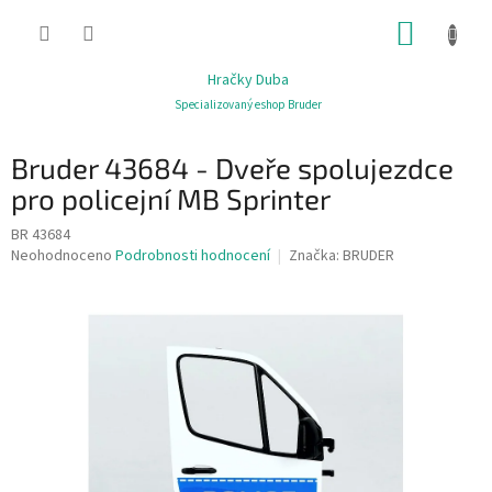
Přejít
NÁKUP
na
obsah
KOŠÍK
Hračky Duba
Specializovaný eshop Bruder
Bruder 43684 - Dveře spolujezdce
pro policejní MB Sprinter
BR 43684
Průměrné
Neohodnoceno
Podrobnosti hodnocení
Značka:
BRUDER
hodnocení
produktu
je
0,0
z
5
hvězdiček.