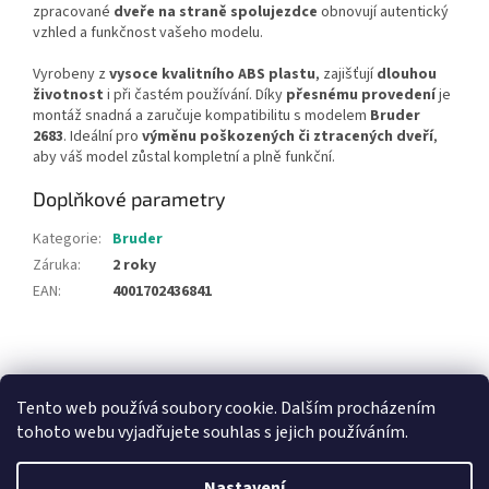
zpracované
dveře na straně spolujezdce
obnovují autentický
vzhled a funkčnost vašeho modelu.​
Vyrobeny z
vysoce kvalitního ABS plastu
, zajišťují
dlouhou
životnost
i při častém používání. Díky
přesnému provedení
je
montáž snadná a zaručuje kompatibilitu s modelem
Bruder
2683
. Ideální pro
výměnu poškozených či ztracených dveří
,
aby váš model zůstal kompletní a plně funkční.
Doplňkové parametry
Kategorie
:
Bruder
Záruka
:
2 roky
EAN
:
4001702436841
Z
á
NajduZboží.cz
Pricemania.cz - Porovnávání cen
p
Tento web používá soubory cookie. Dalším procházením
a
tohoto webu vyjadřujete souhlas s jejich používáním.
t
í
Nastavení