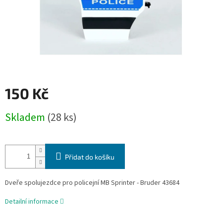
150 Kč
Měrná
Skladem
(28 ks)
cena:
Přidat do košíku
Dveře spolujezdce pro policejní MB Sprinter - Bruder 43684
Detailní informace