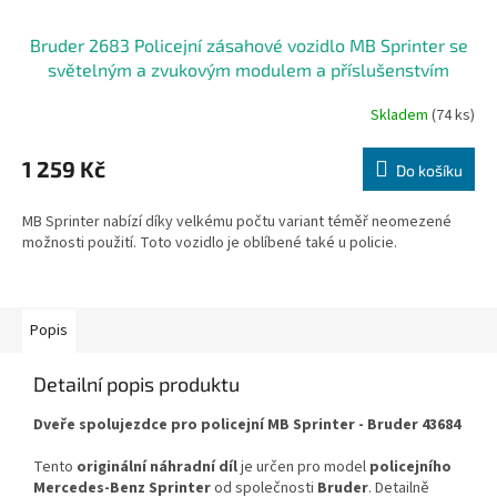
Bruder 2683 Policejní zásahové vozidlo MB Sprinter se
světelným a zvukovým modulem a příslušenstvím
Skladem
(74 ks)
1 259 Kč
Do košíku
MB Sprinter nabízí díky velkému počtu variant téměř neomezené
možnosti použití. Toto vozidlo je oblíbené také u policie.
Popis
Detailní popis produktu
Dveře spolujezdce pro policejní MB Sprinter - Bruder 43684
Tento
originální náhradní díl
je určen pro model
policejního
Mercedes-Benz Sprinter
od společnosti
Bruder
. Detailně