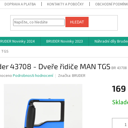
DOPRAVA A PLATBA
KONTAKTY A POBOČKY
OBCHODNÍ PODMÍN
HLEDAT
RUDER Novinky 2024
BRUDER Novinky 2023
Náhradní díly Brude
N TGS
er 43708 - Dveře řidiče MAN TGS
BR 43708
né
noceno
Podrobnosti hodnocení
Značka:
BRUDER
ní
169
u
Měrná
Skla
cena:
ek.