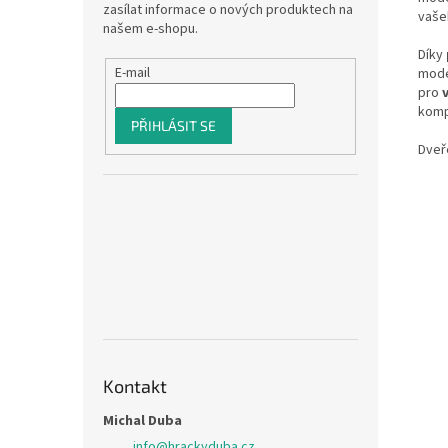
zasílat informace o nových produktech na
vaše
našem e-shopu.
Díky
E-mail
mode
pro
kompl
PŘIHLÁSIT SE
Dveř
Kontakt
Michal Duba
info
@
hrackyduba.cz