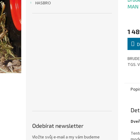
HASBRO
MAN 
1 48
D
BRUDE
TGS. V
Popi
Det
Dveř
Odebírat newsletter
Tent
Vložte svůj e-mail a my vám budeme
mod