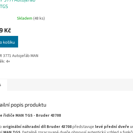
TGS
Skladem
(48 ks)
9 Kč
o košíku
R 3771 Autojeřáb MAN
ěk: 4+
s
ailní popis produktu
e řidiče MAN TGS - Bruder 43708
o
originální náhradní díl Bruder 43708
představuje
levé přední dveře
u
el
MAN TGS
. Detailně zpracované dveře obnovují autentický vzhled a funk