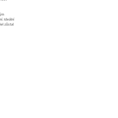
ným
í. Ideální
el zůstal