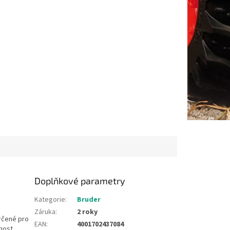
Doplňkové parametry
Kategorie
:
Bruder
Záruka
:
2 roky
rčené pro
EAN
:
4001702437084
čnost