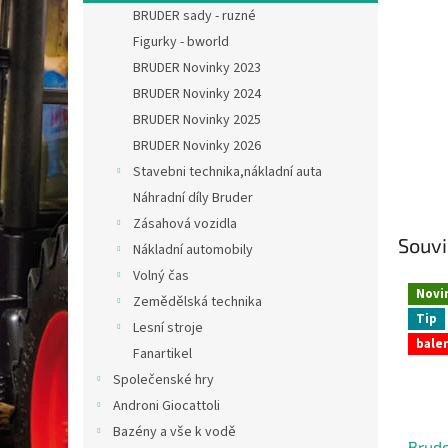
n
BRUDER sady - ruzné
e
Figurky - bworld
l
BRUDER Novinky 2023
BRUDER Novinky 2024
BRUDER Novinky 2025
BRUDER Novinky 2026
Stavebni technika,nákladní auta
Náhradní díly Bruder
Zásahová vozidla
Souvi
Nákladní automobily
Volný čas
Novi
Zemědělská technika
Tip
Lesní stroje
balen
Fanartikel
Společenské hry
Androni Giocattoli
Bazény a vše k vodě
Brude