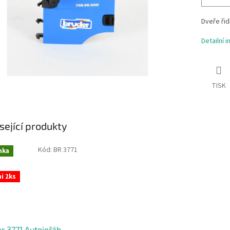
Dveře ři
Detailní 
TISK
sející produkty
Kód:
BR 3771
nka
i 2ks
r 3771 Autojeřáb