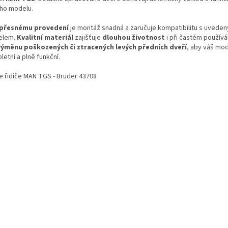
ho modelu.​
přesnému provedení
je montáž snadná a zaručuje kompatibilitu s uvede
lem.
Kvalitní materiál
zajišťuje
dlouhou životnost
i při častém používán
výměnu poškozených či ztracených levých předních dveří
, aby váš mod
etní a plně funkční.
e řidiče MAN TGS - Bruder 43708