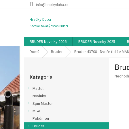
Přejít
info@hrackyduba.cz
na
obsah
Hračky Duba
Specializovaný eshop Bruder
BRUDER Novinky 2026
BRUDER Novinky 2025
B
Domů
Bruder
Bruder 43708 - Dveře řidiče MA
P
Brud
o
Přeskočit
s
Průměr
Neohod
Kategorie
kategorie
t
hodnoce
r
produkt
Mattel
a
je
Novinky
0,0
n
z
Spin Master
n
5
í
MGA
hvězdič
p
Pokémon
a
Bruder