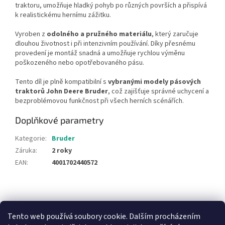
traktoru, umožňuje hladký pohyb po různých površích a přispívá
k realistickému hernímu zážitku.
Vyroben z
odolného a pružného materiálu
, který zaručuje
dlouhou životnost i při intenzivním používání. Díky přesnému
provedení je montáž snadná a umožňuje rychlou výměnu
poškozeného nebo opotřebovaného pásu.
Tento díl je plně kompatibilní s
vybranými modely pásových
traktorů John Deere Bruder
, což zajišťuje správné uchycení a
bezproblémovou funkčnost při všech herních scénářích.
Doplňkové parametry
Kategorie
:
Bruder
Záruka
:
2 roky
EAN
:
4001702440572
Z
á
NajduZboží.cz
Pricemania.cz - Porovnávání cen
p
Tento web používá soubory cookie. Dalším procházením