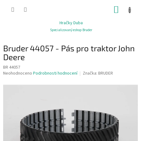
Přejít
NÁKUP
na
obsah
KOŠÍK
Hračky Duba
Specializovaný eshop Bruder
Bruder 44057 - Pás pro traktor John
Deere
BR 44057
Průměrné
Neohodnoceno
Podrobnosti hodnocení
Značka:
BRUDER
hodnocení
produktu
je
0,0
z
5
hvězdiček.