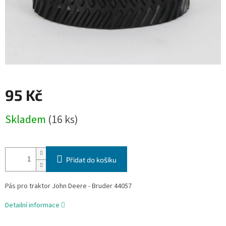
95 Kč
Měrná
Skladem
(16 ks)
cena:
Přidat do košíku
Pás pro traktor John Deere - Bruder 44057
Detailní informace