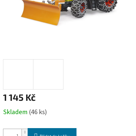
1 145 Kč
Měrná
Skladem
(46 ks)
cena: