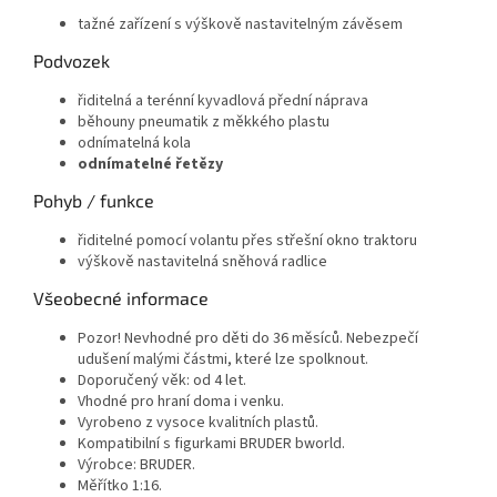
tažné zařízení s výškově nastavitelným závěsem
Podvozek
řiditelná a terénní kyvadlová přední náprava
běhouny pneumatik z měkkého plastu
odnímatelná kola
odnímatelné řetězy
Pohyb / funkce
řiditelné pomocí volantu přes střešní okno traktoru
výškově nastavitelná sněhová radlice
Všeobecné informace
Pozor! Nevhodné pro děti do 36 měsíců. Nebezpečí
udušení malými částmi, které lze spolknout.
Doporučený věk: od 4 let.
Vhodné pro hraní doma i venku.
Vyrobeno z vysoce kvalitních plastů.
Kompatibilní s figurkami BRUDER bworld.
Výrobce: BRUDER.
Měřítko 1:16.