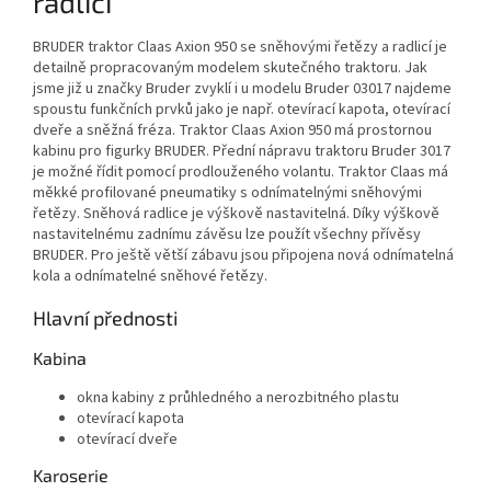
radlicí
BRUDER traktor Claas Axion 950 se sněhovými řetězy a radlicí je
detailně propracovaným modelem skutečného traktoru. Jak
jsme již u značky Bruder zvyklí i u modelu Bruder 03017 najdeme
spoustu funkčních prvků jako je např. otevírací kapota, otevírací
dveře a sněžná fréza. Traktor Claas Axion 950 má prostornou
kabinu pro figurky BRUDER. Přední nápravu traktoru Bruder 3017
je možné řídit pomocí prodlouženého volantu. Traktor Claas má
měkké profilované pneumatiky s odnímatelnými sněhovými
řetězy. Sněhová radlice je výškově nastavitelná. Díky výškově
nastavitelnému zadnímu závěsu lze použít všechny přívěsy
BRUDER. Pro ještě větší zábavu jsou připojena nová odnímatelná
kola a odnímatelné sněhové řetězy.
Hlavní přednosti
Kabina
okna kabiny z průhledného a nerozbitného plastu
otevírací kapota
otevírací dveře
Karoserie