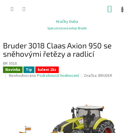
Přejít
NÁKUP
na
obsah
KOŠÍK
Hračky Duba
Specializovaný eshop Bruder
Bruder 3018 Claas Axion 950 se
sněhovými řetězy a radlicí
BR 3018
Novinka
Tip
baleni 2ks
Průměrné
Neohodnoceno
Podrobnosti hodnocení
Značka:
BRUDER
hodnocení
produktu
je
0,0
z
5
hvězdiček.