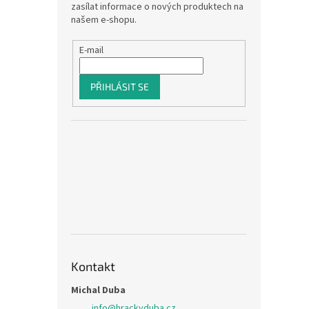
zasílat informace o nových produktech na
našem e-shopu.
E-mail
PŘIHLÁSIT SE
Kontakt
Michal Duba
info
@
hrackyduba.cz