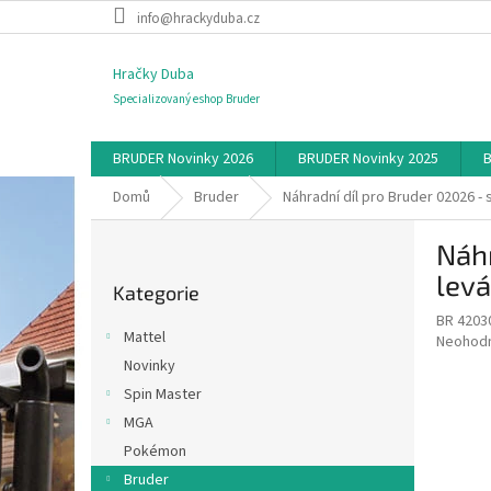
Přejít
info@hrackyduba.cz
na
obsah
Hračky Duba
Specializovaný eshop Bruder
BRUDER Novinky 2026
BRUDER Novinky 2025
B
Domů
Bruder
Náhradní díl pro Bruder 02026 - 
P
Náhr
o
Přeskočit
s
levá
Kategorie
kategorie
t
BR 4203
r
Mattel
Průměr
Neohod
a
hodnoce
Novinky
n
produkt
Spin Master
n
je
í
MGA
0,0
z
p
Pokémon
5
a
Bruder
hvězdič