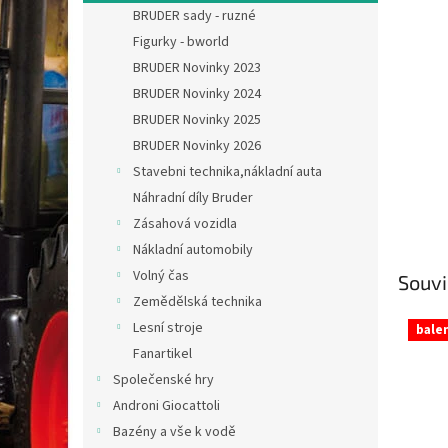
n
BRUDER sady - ruzné
e
Figurky - bworld
l
BRUDER Novinky 2023
BRUDER Novinky 2024
BRUDER Novinky 2025
BRUDER Novinky 2026
Stavebni technika,nákladní auta
Náhradní díly Bruder
Zásahová vozidla
Nákladní automobily
Volný čas
Souvi
Zemědělská technika
Lesní stroje
balen
Fanartikel
Společenské hry
Androni Giocattoli
Bazény a vše k vodě