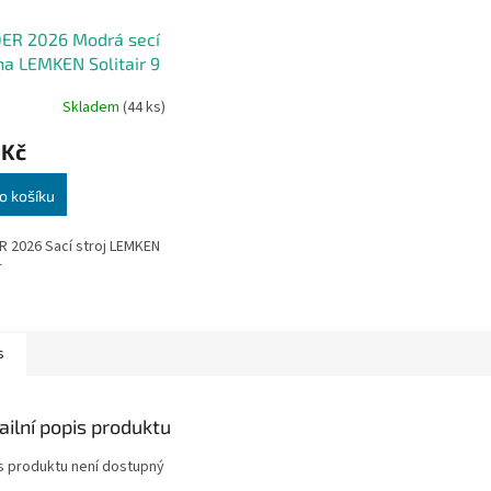
ER 2026 Modrá secí
a LEMKEN Solitair 9
Skladem
(44 ks)
rné
cení
 Kč
ktu
o košíku
 2026 Sací stroj LEMKEN
ček.
r
s
ailní popis produktu
s produktu není dostupný