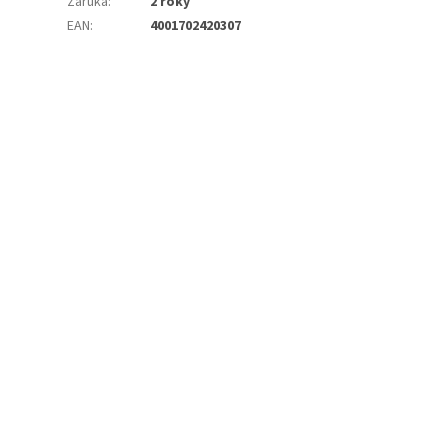
Záruka
:
2 roky
EAN
:
4001702420307