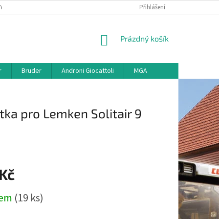
KY
VŠE O REKLAMACI
VRÁCENÍ ZBOŽÍ
Přihlášení
MAPA SERVERU
O
NÁKUPNÍ
Prázdný košík
KOŠÍK
r
Bruder
Androni Giocattoli
MGA
tka pro Lemken Solitair 9
 Kč
dem
(19 ks)