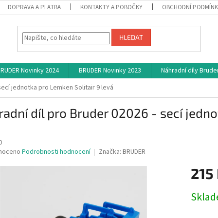
DOPRAVA A PLATBA
KONTAKTY A POBOČKY
OBCHODNÍ PODMÍN
HLEDAT
RUDER Novinky 2024
BRUDER Novinky 2023
Náhradní díly Brude
secí jednotka pro Lemken Solitair 9 levá
adní díl pro Bruder 02026 - secí jedno
0
né
noceno
Podrobnosti hodnocení
Značka:
BRUDER
ní
215
u
Měrná
Skla
cena:
ek.