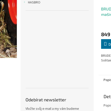
HASBRO
BRUD
mašin
Průmě
hodno
849
produ
je
1,0
D
z
5
BRUDER
hvězdi
Solitai
Popi
Det
Odebírat newsletter
Popi
Vložte svůj e-mail a my vám budeme