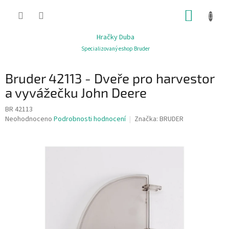
Přejít
NÁKUP
na
obsah
KOŠÍK
Hračky Duba
Specializovaný eshop Bruder
Bruder 42113 - Dveře pro harvestor
a vyvážečku John Deere
BR 42113
Průměrné
Neohodnoceno
Podrobnosti hodnocení
Značka:
BRUDER
hodnocení
produktu
je
0,0
z
5
hvězdiček.