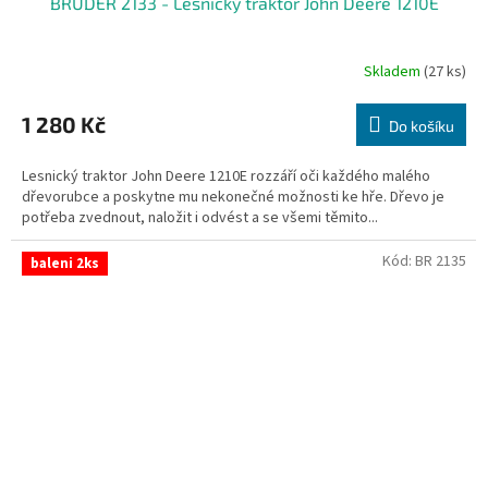
BRUDER 2133 - Lesnický traktor John Deere 1210E
Skladem
(27 ks)
1 280 Kč
Do košíku
Lesnický traktor John Deere 1210E rozzáří oči každého malého
dřevorubce a poskytne mu nekonečné možnosti ke hře. Dřevo je
potřeba zvednout, naložit i odvést a se všemi těmito...
Kód:
BR 2135
baleni 2ks