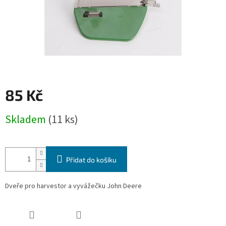
85 Kč
Měrná
Skladem
(11 ks)
cena:
Přidat do košíku
Dveře pro harvestor a vyvážečku John Deere