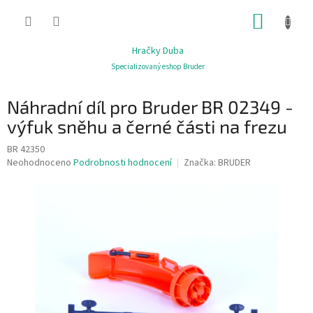
Přejít
NÁKUP
na
obsah
KOŠÍK
Hračky Duba
Specializovaný eshop Bruder
Náhradní díl pro Bruder BR 02349 -
výfuk sněhu a černé části na frezu
BR 42350
Průměrné
Neohodnoceno
Podrobnosti hodnocení
Značka:
BRUDER
hodnocení
produktu
je
0,0
z
5
hvězdiček.