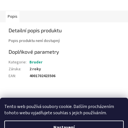
Popis
Detailní popis produktu
Popis produktu není dostupný
Doplňkové parametry
Kategorie
:
Bruder
Záruka
:
2 roky
EAN
:
4001702423506
Z
á
NajduZboží.cz
Pricemania.cz - Porovnávání cen
p
Tento web používá soubory cookie. Dalším procházením
a
tohoto webu vyjadřujete souhlas s jejich používáním.
t
í
Nastavení