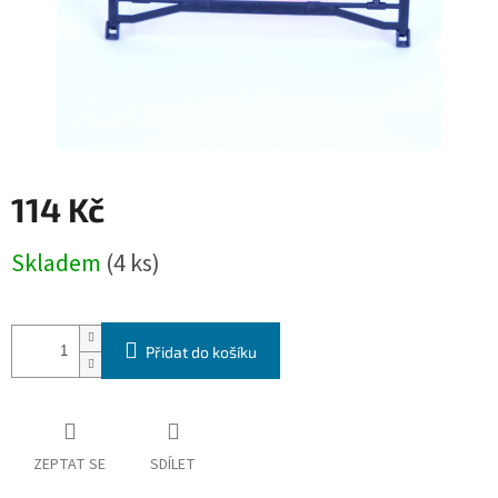
114 Kč
Měrná
Skladem
(4 ks)
cena:
Přidat do košíku
ZEPTAT SE
SDÍLET