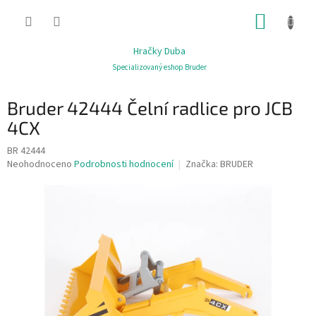
Přejít
NÁKUP
na
obsah
KOŠÍK
Hračky Duba
Specializovaný eshop Bruder
Bruder 42444 Čelní radlice pro JCB
4CX
BR 42444
Průměrné
Neohodnoceno
Podrobnosti hodnocení
Značka:
BRUDER
hodnocení
produktu
je
0,0
z
5
hvězdiček.