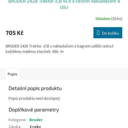
BRUDER 2428 Traktor JCB 4CX s čelním nakladačem a
lžící
Skladem
(30 ks)
705 Kč
Do košíku
BRUDER 2428 Traktor JCB s nakladačem a bagrem udělá radost
každému malému staviteli. Věk: 3+
Popis
Detailní popis produktu
Popis produktu není dostupný
Doplňkové parametry
Kategorie
:
Bruder
Záruka
:
2 roky