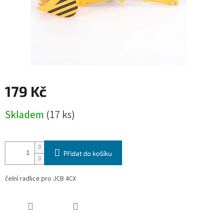
179 Kč
Měrná
Skladem
(17 ks)
cena:
Přidat do košíku
čelní radlice pro JCB 4CX