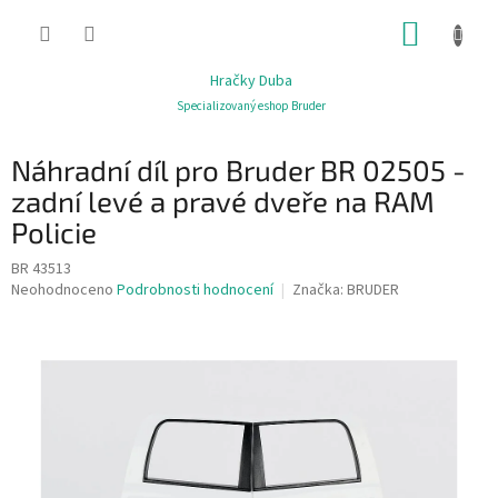
Přejít
NÁKUP
na
obsah
KOŠÍK
Hračky Duba
Specializovaný eshop Bruder
Náhradní díl pro Bruder BR 02505 -
zadní levé a pravé dveře na RAM
Policie
BR 43513
Průměrné
Neohodnoceno
Podrobnosti hodnocení
Značka:
BRUDER
hodnocení
produktu
je
0,0
z
5
hvězdiček.