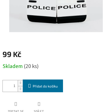
99 Kč
Měrná
Skladem
(20 ks)
cena:
Přidat do košíku
ZEPTAT SE
SDÍLET