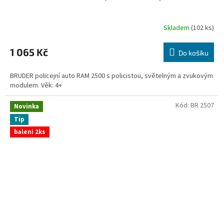
Skladem
(102 ks)
1 065 Kč
Do košíku
BRUDER policejní auto RAM 2500 s policistou, světelným a zvukovým
modulem. Věk: 4+
Kód:
BR 2507
Novinka
Tip
baleni 2ks