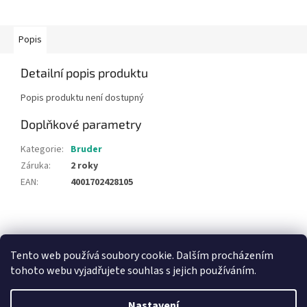
Popis
Detailní popis produktu
Popis produktu není dostupný
Doplňkové parametry
Kategorie
:
Bruder
Záruka
:
2 roky
EAN
:
4001702428105
Z
á
NajduZboží.cz
Pricemania.cz - Porovnávání cen
p
Tento web používá soubory cookie. Dalším procházením
a
tohoto webu vyjadřujete souhlas s jejich používáním.
t
í
Nastavení