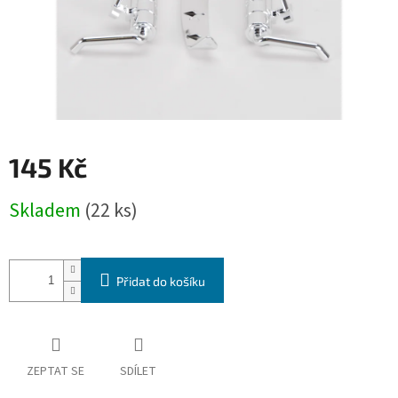
145 Kč
Měrná
Skladem
(22 ks)
cena:
Přidat do košíku
ZEPTAT SE
SDÍLET