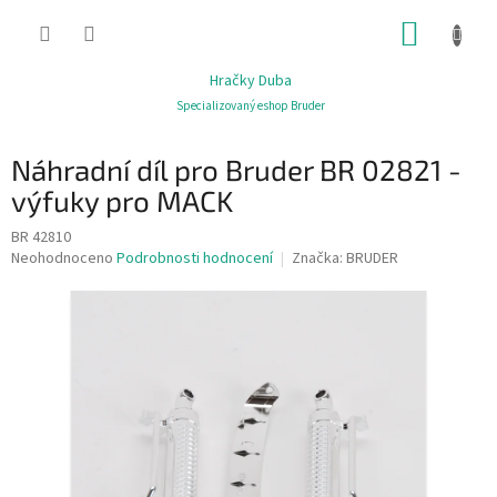
Přejít
NÁKUP
na
obsah
KOŠÍK
Hračky Duba
Specializovaný eshop Bruder
Náhradní díl pro Bruder BR 02821 -
výfuky pro MACK
BR 42810
Průměrné
Neohodnoceno
Podrobnosti hodnocení
Značka:
BRUDER
hodnocení
produktu
je
0,0
z
5
hvězdiček.