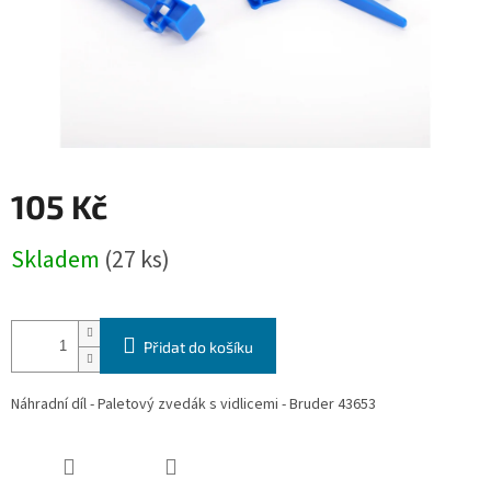
105 Kč
Měrná
Skladem
(27 ks)
cena:
Přidat do košíku
Náhradní díl - Paletový zvedák s vidlicemi - Bruder 43653