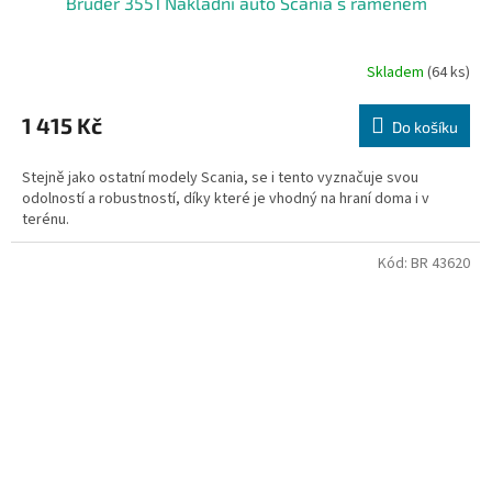
Bruder 3551 Nákladní auto Scania s ramenem
Skladem
(64 ks)
1 415 Kč
Do košíku
Stejně jako ostatní modely Scania, se i tento vyznačuje svou
odolností a robustností, díky které je vhodný na hraní doma i v
terénu.
Kód:
BR 43620