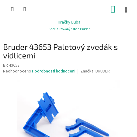
Přejít
NÁKUP
na
obsah
KOŠÍK
Hračky Duba
Specializovaný eshop Bruder
Bruder 43653 Paletový zvedák s
vidlicemi
BR 43653
Průměrné
Neohodnoceno
Podrobnosti hodnocení
Značka:
BRUDER
hodnocení
produktu
je
0,0
z
5
hvězdiček.