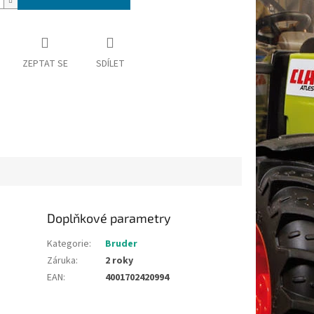
ZEPTAT SE
SDÍLET
Doplňkové parametry
Kategorie
:
Bruder
Záruka
:
2 roky
EAN
:
4001702420994