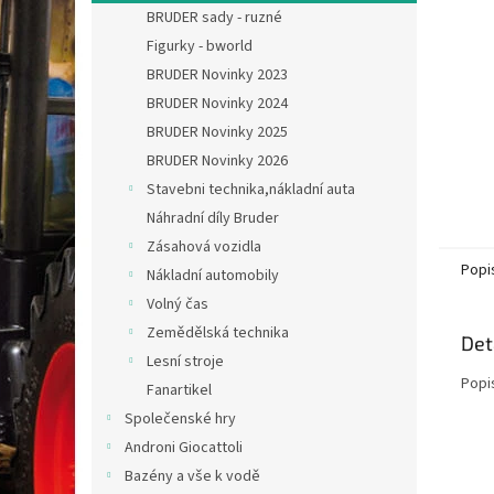
n
BRUDER sady - ruzné
e
Figurky - bworld
l
BRUDER Novinky 2023
BRUDER Novinky 2024
BRUDER Novinky 2025
BRUDER Novinky 2026
Stavebni technika,nákladní auta
Náhradní díly Bruder
Zásahová vozidla
Popi
Nákladní automobily
Volný čas
Zemědělská technika
Det
Lesní stroje
Popi
Fanartikel
Společenské hry
Androni Giocattoli
Bazény a vše k vodě