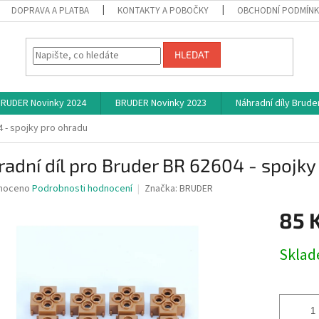
DOPRAVA A PLATBA
KONTAKTY A POBOČKY
OBCHODNÍ PODMÍN
HLEDAT
RUDER Novinky 2024
BRUDER Novinky 2023
Náhradní díly Brude
4 - spojky pro ohradu
adní díl pro Bruder BR 62604 - spojky
né
noceno
Podrobnosti hodnocení
Značka:
BRUDER
ní
85 
u
Měrná
Skla
cena:
ek.