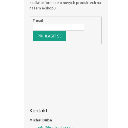
zasílat informace o nových produktech na
našem e-shopu.
E-mail
PŘIHLÁSIT SE
Kontakt
Michal Duba
info
@
hrackyduba.cz