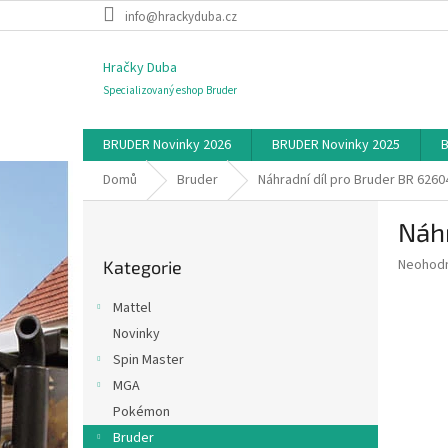
Přejít
info@hrackyduba.cz
na
obsah
Hračky Duba
Specializovaný eshop Bruder
BRUDER Novinky 2026
BRUDER Novinky 2025
B
Domů
Bruder
Náhradní díl pro Bruder BR 6260
P
Náhr
o
Přeskočit
s
Průměr
Neohod
Kategorie
kategorie
t
hodnoce
r
produkt
Mattel
a
je
Novinky
0,0
n
z
Spin Master
n
5
í
MGA
hvězdič
p
Pokémon
a
Bruder