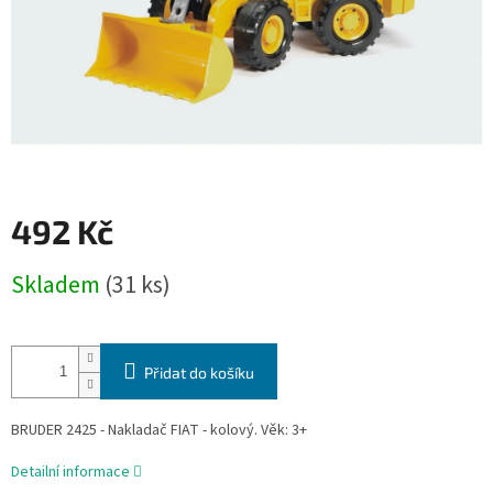
492 Kč
Měrná
Skladem
(31 ks)
cena:
Přidat do košíku
BRUDER 2425 - Nakladač FIAT - kolový. Věk: 3+
Detailní informace