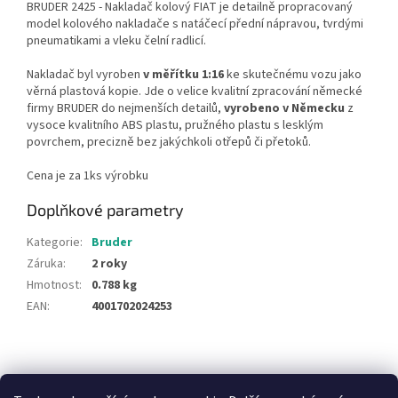
BRUDER 2425 - Nakladač kolový FIAT je detailně propracovaný
model kolového nakladače s natáčecí přední nápravou, tvrdými
pneumatikami a vleku čelní radlicí.
Nakladač byl vyroben
v měřítku 1:16
ke skutečnému vozu jako
věrná plastová kopie. Jde o velice kvalitní zpracování německé
firmy BRUDER do nejmenších detailů,
vyrobeno v Německu
z
vysoce kvalitního ABS plastu, pružného plastu s lesklým
povrchem, precizně bez jakýchkoli otřepů či přetoků.
Cena je za 1ks výrobku
Doplňkové parametry
Kategorie
:
Bruder
Záruka
:
2 roky
Hmotnost
:
0.788 kg
EAN
:
4001702024253
Z
á
NajduZboží.cz
Pricemania.cz - Porovnávání cen
p