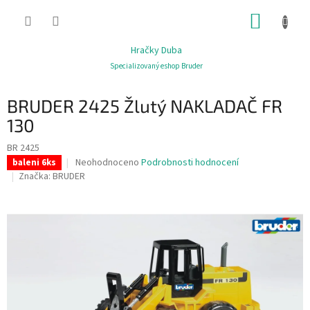
Přejít
NÁKUP
na
obsah
KOŠÍK
Hračky Duba
Specializovaný eshop Bruder
BRUDER 2425 Žlutý NAKLADAČ FR
130
BR 2425
Průměrné
Neohodnoceno
Podrobnosti hodnocení
baleni 6ks
hodnocení
Značka:
BRUDER
produktu
je
0,0
z
5
hvězdiček.