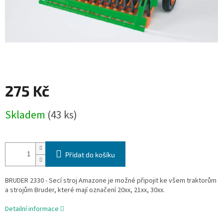
275 Kč
Měrná
Skladem
(43 ks)
cena:
Přidat do košíku
BRUDER 2330 - Secí stroj Amazone je možné připojit ke všem traktorům
a strojům Bruder, které mají označení 20xx, 21xx, 30xx.
Detailní informace