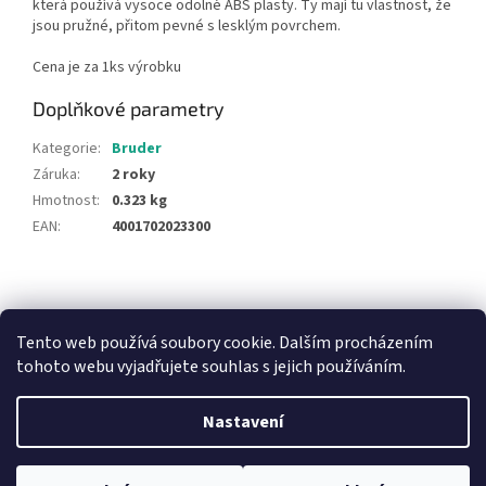
která používá vysoce odolné ABS plasty. Ty mají tu vlastnost, že
jsou pružné, přitom pevné s lesklým povrchem.
Cena je za 1ks výrobku
Doplňkové parametry
Kategorie
:
Bruder
Záruka
:
2 roky
Hmotnost
:
0.323 kg
EAN
:
4001702023300
Z
á
NajduZboží.cz
Pricemania.cz - Porovnávání cen
p
Tento web používá soubory cookie. Dalším procházením
a
tohoto webu vyjadřujete souhlas s jejich používáním.
t
í
Nastavení
Vytvořil Shoptet