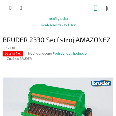
Přejít
NÁKUP
na
obsah
KOŠÍK
Hračky Duba
Specializovaný eshop Bruder
BRUDER 2330 Secí stroj AMAZONEZ
BR 2330
Průměrné
Neohodnoceno
Podrobnosti hodnocení
baleni 4ks
hodnocení
Značka:
BRUDER
produktu
je
0,0
z
5
hvězdiček.