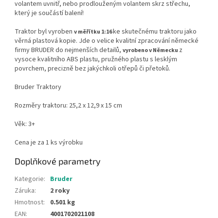
volantem uvnitř, nebo prodlouženým volantem skrz střechu,
který je součástí balení!
Traktor byl vyroben
ke skutečnému traktoru jako
v měřítku 1:16
věrná plastová kopie. Jde o velice kvalitní zpracování německé
firmy BRUDER do nejmenších detailů,
z
vyrobeno v Německu
vysoce kvalitního ABS plastu, pružného plastu s lesklým
povrchem, precizně bez jakýchkoli otřepů či přetoků.
Bruder Traktory
Rozměry traktoru: 25,2 x 12,9 x 15 cm
Věk: 3+
Cena je za 1 ks výrobku
Doplňkové parametry
Kategorie
:
Bruder
Záruka
:
2 roky
Hmotnost
:
0.501 kg
EAN
:
4001702021108