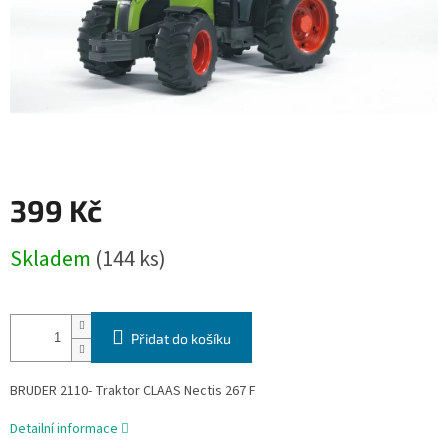
399 Kč
Měrná
Skladem
(144 ks)
cena:
Přidat do košíku
BRUDER 2110- Traktor CLAAS Nectis 267 F
Detailní informace