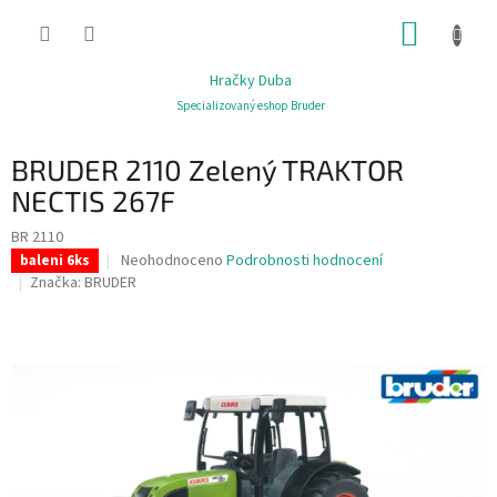
Přejít
NÁKUP
na
obsah
KOŠÍK
Hračky Duba
Specializovaný eshop Bruder
BRUDER 2110 Zelený TRAKTOR
NECTIS 267F
BR 2110
Průměrné
Neohodnoceno
Podrobnosti hodnocení
baleni 6ks
hodnocení
Značka:
BRUDER
produktu
je
0,0
z
5
hvězdiček.