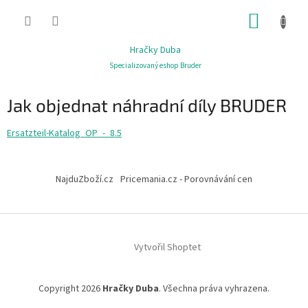
Přejít
NÁKUP
na
obsah
KOŠÍK
Hračky Duba
Specializovaný eshop Bruder
Jak objednat náhradní díly BRUDER
Ersatzteil-Katalog_OP_-_8.5
Z
á
NajduZboží.cz
Pricemania.cz - Porovnávání cen
p
a
t
í
Vytvořil Shoptet
Copyright 2026
Hračky Duba
. Všechna práva vyhrazena.