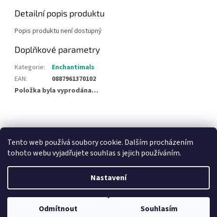
Detailní popis produktu
Popis produktu není dostupný
Doplňkové parametry
Kategorie
:
Enchantimals
EAN
:
0887961370102
Položka byla vyprodána…
Z
á
NajduZboží.cz
Pricemania.cz - Porovnávání cen
p
Tento web používá soubory cookie. Dalším procházením
a
tohoto webu vyjadřujete souhlas s jejich používáním.
t
í
Nastavení
Vytvořil Shoptet
Odmítnout
Souhlasím
Copyright 2026
Hračky Duba
. Všechna práva vyhrazena.