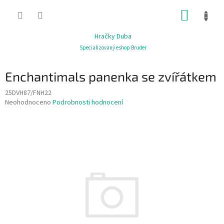
Přejít
NÁKUP
na
obsah
KOŠÍK
Hračky Duba
Specializovaný eshop Bruder
Enchantimals panenka se zvířátkem
25DVH87/FNH22
Průměrné
Neohodnoceno
Podrobnosti hodnocení
hodnocení
produktu
je
0,0
z
5
hvězdiček.