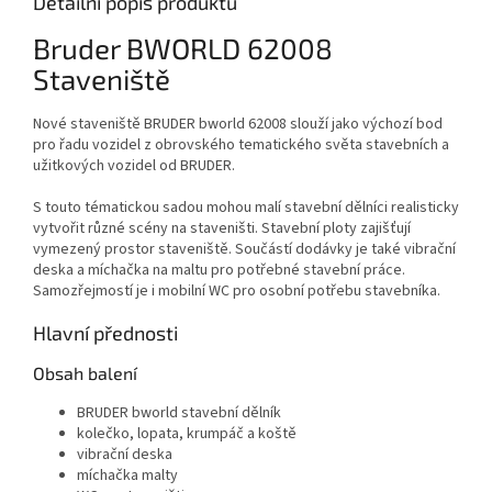
Detailní popis produktu
Bruder BWORLD 62008
Staveniště
Nové staveniště BRUDER bworld 62008 slouží jako výchozí bod
pro řadu vozidel z obrovského tematického světa stavebních a
užitkových vozidel od BRUDER.
S touto tématickou sadou mohou malí stavební dělníci realisticky
vytvořit různé scény na staveništi. Stavební ploty zajišťují
vymezený prostor staveniště. Součástí dodávky je také vibrační
deska a míchačka na maltu pro potřebné stavební práce.
Samozřejmostí je i mobilní WC pro osobní potřebu stavebníka.
Hlavní přednosti
Obsah balení
BRUDER bworld stavební dělník
kolečko, lopata, krumpáč a koště
vibrační deska
míchačka malty