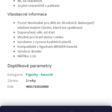
WC na staveništi
2x plot staveniště s patkami
Všeobecné informace
Pozor! Nevhodné pro děti do 36 měsíců. Nebezpečí
udušení malými částmi, které lze spolknout.
Doporučený věk: od 4 let
Vhodné pro hraní doma i venku.
Vyrobeno z vysoce kvalitních plastů.
Kompatibilní s figurkami BRUDER bworld.
Výrobce: Bruder
Měřítko 1:16
Doplňkové parametry
Kategorie
:
Figurky - bworld
Záruka
:
2 roky
EAN
:
4001702620080
Z
á
NajduZboží.cz
Pricemania.cz - Porovnávání cen