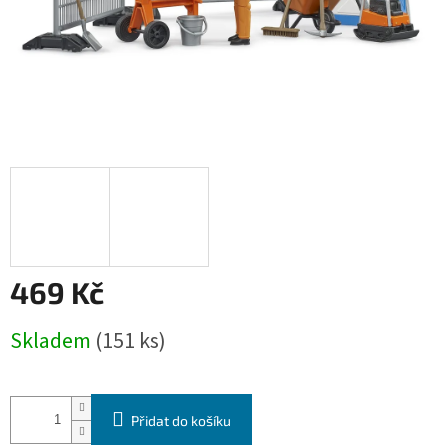
469 Kč
Měrná
Skladem
(151 ks)
cena:
Přidat do košíku