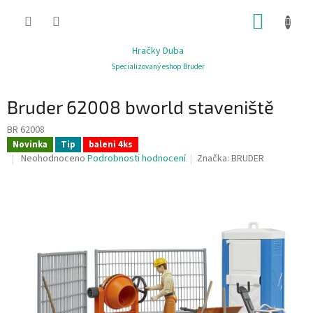
Přejít
NÁKUP
na
obsah
KOŠÍK
Hračky Duba
Specializovaný eshop Bruder
Bruder 62008 bworld staveniště
BR 62008
Novinka
Tip
baleni 4ks
Průměrné
Neohodnoceno
Podrobnosti hodnocení
Značka:
BRUDER
hodnocení
produktu
je
0,0
z
5
hvězdiček.