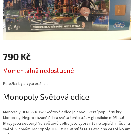
790 Kč
Měrná
Momentálně nedostupné
cena:
Položka byla vyprodána…
Monopoly Světová edice
Monopoly HERE & NOW: Světová edice je novou verzí populární hry
Monopoly. Nejprodávanější hra světa tentokrát v globálním měřítku!
Hlasy jsou sečteny! Ve světové volbě jste vybrali 22 nejlepších měst na
světě. S novými Monopoly HERE & NOW můžete závodit na cestě kolem