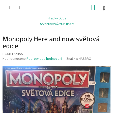
Přejít
NÁKUP
na
obsah
KOŠÍK
Hračky Duba
Specializovaný eshop Bruder
Monopoly Here and now světová
edice
B2348122HAS
Průměrné
Neohodnoceno
Podrobnosti hodnocení
Značka:
HASBRO
hodnocení
produktu
je
0,0
z
5
hvězdiček.