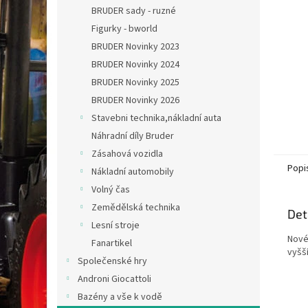
n
BRUDER sady - ruzné
e
Figurky - bworld
l
BRUDER Novinky 2023
BRUDER Novinky 2024
BRUDER Novinky 2025
BRUDER Novinky 2026
Stavebni technika,nákladní auta
Náhradní díly Bruder
Zásahová vozidla
Popi
Nákladní automobily
Volný čas
Zemědělská technika
Det
Lesní stroje
Nové 
Fanartikel
vyšší
Společenské hry
Androni Giocattoli
Bazény a vše k vodě