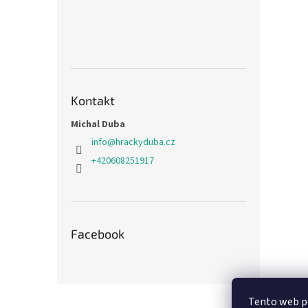
Kontakt
Michal Duba
info
@
hrackyduba.cz
+420608251917
Facebook
Z
Tento web po
á