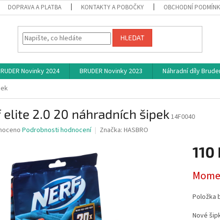
DOPRAVA A PLATBA
KONTAKTY A POBOČKY
OBCHODNÍ PODMÍN
HLEDAT
RUDER Novinky 2024
BRUDER Novinky 2023
Náhradní díly Brude
pek
 elite 2.0 20 náhradních šipek
14F0040
né
noceno
Podrobnosti hodnocení
Značka:
HASBRO
ní
110 
u
Měrná
Momen
cena:
ek.
Položka 
Nové šipk