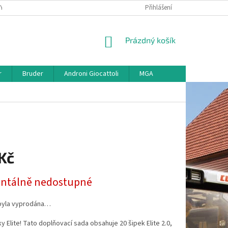
KY
VŠE O REKLAMACI
VRÁCENÍ ZBOŽÍ
Přihlášení
MAPA SERVERU
O
NÁKUPNÍ
Prázdný košík
KOŠÍK
r
Bruder
Androni Giocattoli
MGA
Kč
tálně nedostupné
byla vyprodána…
y Elite! Tato doplňovací sada obsahuje 20 šipek Elite 2.0,