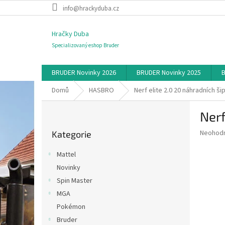
Přejít
info@hrackyduba.cz
na
obsah
Hračky Duba
Specializovaný eshop Bruder
BRUDER Novinky 2026
BRUDER Novinky 2025
B
Domů
HASBRO
Nerf elite 2.0 20 náhradních ši
P
Nerf
o
Přeskočit
s
Průměr
Neohod
Kategorie
kategorie
t
hodnoce
r
produkt
Mattel
a
je
Novinky
0,0
n
z
Spin Master
n
5
í
MGA
hvězdič
p
Pokémon
a
Bruder