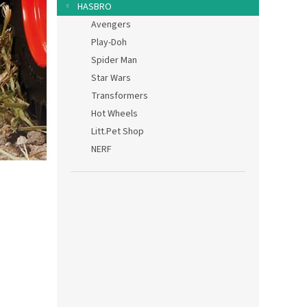
HASBRO
Avengers
Play-Doh
Spider Man
Star Wars
Transformers
Hot Wheels
Litt.Pet Shop
NERF