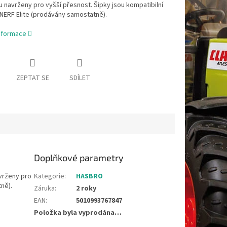
u navrženy pro vyšší přesnost. Šipky jsou kompatibilní
 NERF Elite (prodávány samostatně).
informace
ZEPTAT SE
SDÍLET
Doplňkové parametry
avrženy pro
Kategorie
:
HASBRO
tně).
Záruka
:
2 roky
EAN
:
5010993767847
Položka byla vyprodána…