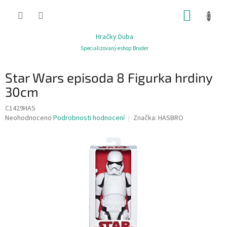
Přejít
NÁKUP
na
obsah
KOŠÍK
Hračky Duba
Specializovaný eshop Bruder
Star Wars episoda 8 Figurka hrdiny
30cm
C1429HAS
Průměrné
Neohodnoceno
Podrobnosti hodnocení
Značka:
HASBRO
hodnocení
produktu
je
0,0
z
5
hvězdiček.