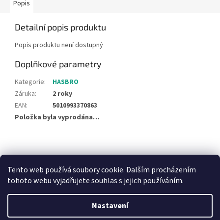
Popis
Detailní popis produktu
Popis produktu není dostupný
Doplňkové parametry
Kategorie
:
HASBRO
Záruka
:
2 roky
EAN
:
5010993370863
Položka byla vyprodána…
Z
á
NajduZboží.cz
Pricemania.cz - Porovnávání cen
p
Tento web používá soubory cookie. Dalším procházením
a
tohoto webu vyjadřujete souhlas s jejich používáním.
t
í
Nastavení
Vytvořil Shoptet