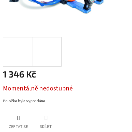
1 346 Kč
Měrná
Momentálně nedostupné
cena:
Položka byla vyprodána…
ZEPTAT SE
SDÍLET