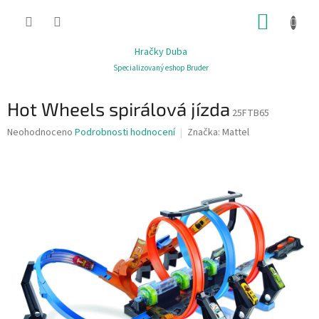
Přejít
NÁKUP
na
obsah
KOŠÍK
Hračky Duba
Specializovaný eshop Bruder
Hot Wheels spirálová jízda
25FTB65
Průměrné
Neohodnoceno
Podrobnosti hodnocení
Značka:
Mattel
hodnocení
produktu
je
0,0
z
5
hvězdiček.