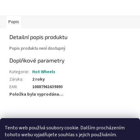
Popis
Detailní popis produktu
Popis produktu není dostupný
Doplňkové parametry
Kategorie
:
Hot Wheels
Záruka
:
2 roky
EAN
:
10887961639893
Položka byla vyprodána…
Z
á
NajduZboží.cz
Pricemania.cz - Porovnávání cen
p
Tento web používá soubory cookie. Dalším procházením
a
tohoto webu vyjadřujete souhlas s jejich používáním.