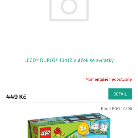
r
o
d
u
k
t
ů
LEGO® DUPLO® 10412 Vláček se zvířátky
Momentálně nedostupné
DETAIL
449 Kč
Kód:
LEGO 10506