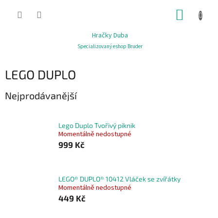
Přejít
NÁKUP
na
obsah
KOŠÍK
Hračky Duba
Specializovaný eshop Bruder
LEGO DUPLO
Nejprodávanější
Lego Duplo Tvořivý piknik
Momentálně nedostupné
999 Kč
LEGO® DUPLO® 10412 Vláček se zvířátky
Momentálně nedostupné
449 Kč