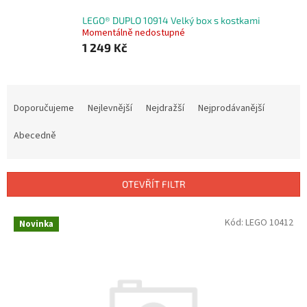
LEGO® DUPLO 10914 Velký box s kostkami
Momentálně nedostupné
1 249 Kč
Ř
a
Doporučujeme
Nejlevnější
Nejdražší
Nejprodávanější
z
e
Abecedně
n
í
p
OTEVŘÍT FILTR
r
o
V
Kód:
LEGO 10412
Novinka
d
ý
u
p
k
i
t
s
ů
p