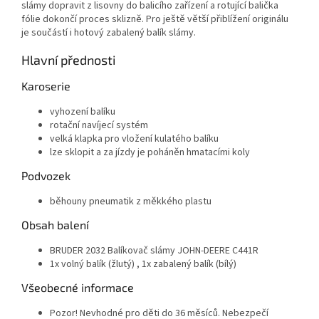
slámy dopravit z lisovny do balicího zařízení a rotující balička
fólie dokončí proces sklizně. Pro ještě větší přiblížení originálu
je součástí i hotový zabalený balík slámy.
Hlavní přednosti
Karoserie
vyhození balíku
rotační navíjecí systém
velká klapka pro vložení kulatého balíku
lze sklopit a za jízdy je poháněn hmatacími koly
Podvozek
běhouny pneumatik z měkkého plastu
Obsah balení
BRUDER 2032 Balíkovač slámy JOHN-DEERE C441R
1x volný balík (žlutý) , 1x zabalený balík (bílý)
Všeobecné informace
Pozor! Nevhodné pro děti do 36 měsíců. Nebezpečí