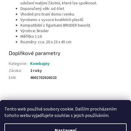
udušení malými částmi, které lze spolknout.
Doporučený věk: od 4 let
Vhodné pro hraní doma i venku.
Vyrobeno z vysoce kvalitních plastů.
Kompatibilní s figurkami BRUDER bworld.
Výrobce: Bruder
Měřítko 1:16
Rozměry: cca. 20 x 23 x 45 cm
Doplňkové parametry
Kategorie
:
Kombajny
Záruka
:
2 roky
EAN
:
4001702020323
Z
á
NajduZboží.cz
Pricemania.cz - Porovnávání cen
p
Tento web používá soubory cookie. Dalším procházením
a
tohoto webu vyjadřujete souhlas s jejich používáním.
t
í
Nastavení