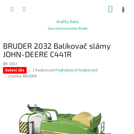
Přejít
NÁKUP
na
obsah
KOŠÍK
Hračky Duba
Specializovaný eshop Bruder
BRUDER 2032 Balíkovač slámy
JOHN-DEERE C441R
BR 2032
Průměrné
1 hodnocení
Podrobnosti hodnocení
baleni 2ks
hodnocení
Značka:
BRUDER
produktu
je
3,0
z
5
hvězdiček.