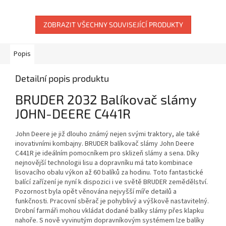
ZOBRAZIT VŠECHNY SOUVISEJÍCÍ PRODUKTY
Popis
Detailní popis produktu
BRUDER 2032 Balíkovač slámy
JOHN-DEERE C441R
John Deere je již dlouho známý nejen svými traktory, ale také
inovativními kombajny. BRUDER balíkovač slámy John Deere
C441R je ideálním pomocníkem pro sklizeň slámy a sena. Díky
nejnovější technologii lisu a dopravníku má tato kombinace
lisovacího obalu výkon až 60 balíků za hodinu. Toto fantastické
balící zařízení je nyní k dispozici i ve světě BRUDER zemědělství.
Pozornost byla opět věnována nejvyšší míře detailů a
funkčnosti. Pracovní sběrač je pohyblivý a výškově nastavitelný.
Drobní farmáři mohou vkládat dodané balíky slámy přes klapku
nahoře. S nově vyvinutým dopravníkovým systémem lze balíky