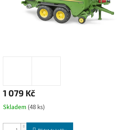
1 079 Kč
Měrná
Skladem
(48 ks)
cena: