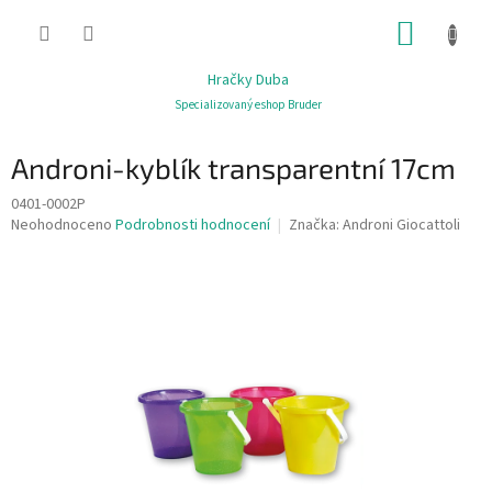
Přejít
NÁKUP
na
obsah
KOŠÍK
Hračky Duba
Specializovaný eshop Bruder
Androni-kyblík transparentní 17cm
0401-0002P
Průměrné
Neohodnoceno
Podrobnosti hodnocení
Značka:
Androni Giocattoli
hodnocení
produktu
je
0,0
z
5
hvězdiček.