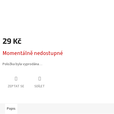
29 Kč
Měrná
Momentálně nedostupné
cena:
Položka byla vyprodána…
ZEPTAT SE
SDÍLET
Popis