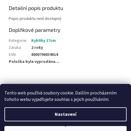
Detailní popis produktu
Popis produktu není dostupný
Doplňkové parametry
Kategorie
:
Kyblíky 17cm
Záruka
:
2 roky
EAN
:
8000796034014
Položka byla vyprodána…
Z
á
NajduZboží.cz
Pricemania.cz - Porovnávání cen
p
Tento web používá soubory cookie. Dalším procházením
a
tohoto webu vyjadřujete souhlas s jejich používáním.
t
í
Nastavení
Vytvořil Shoptet