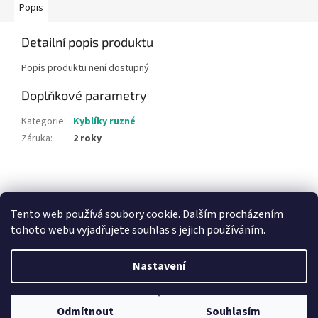
Popis
Detailní popis produktu
Popis produktu není dostupný
Doplňkové parametry
Kategorie
:
Kyblíky ruzné
Záruka
:
2 roky
Z
á
NajduZboží.cz
Pricemania.cz - Porovnávání cen
p
Tento web používá soubory cookie. Dalším procházením
a
tohoto webu vyjadřujete souhlas s jejich používáním.
t
í
Nastavení
Vytvořil Shoptet
Odmítnout
Souhlasím
Copyright 2026
Hračky Duba
. Všechna práva vyhrazena.