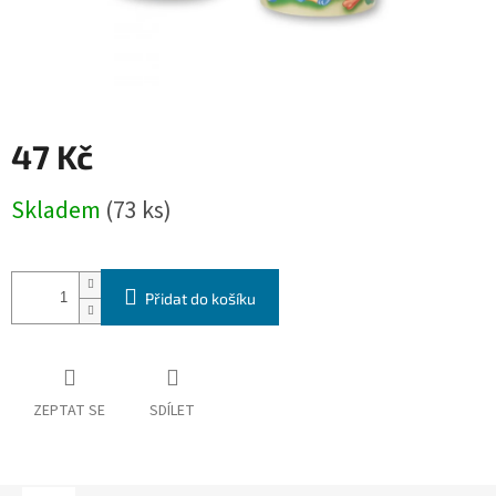
47 Kč
Měrná
Skladem
(73 ks)
cena:
Přidat do košíku
ZEPTAT SE
SDÍLET