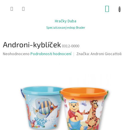
Přejít
NÁKUP
na
obsah
KOŠÍK
Hračky Duba
Specializovaný eshop Bruder
Androni-kyblíček
0312-0000
Průměrné
Neohodnoceno
Podrobnosti hodnocení
Značka:
Androni Giocattoli
hodnocení
produktu
je
0,0
z
5
hvězdiček.