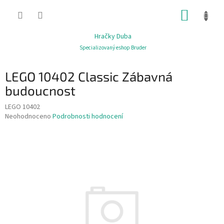
Přejít
NÁKUP
na
obsah
KOŠÍK
Hračky Duba
Specializovaný eshop Bruder
LEGO 10402 Classic Zábavná
budoucnost
LEGO 10402
Průměrné
Neohodnoceno
Podrobnosti hodnocení
hodnocení
produktu
je
0,0
z
5
hvězdiček.