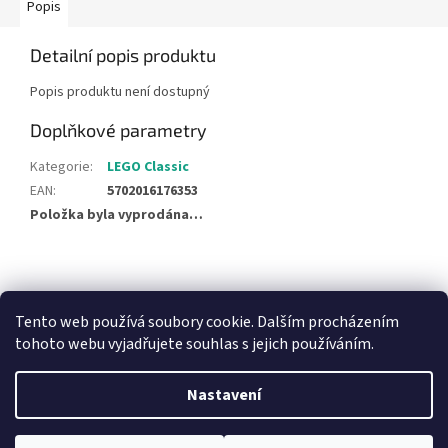
Popis
Detailní popis produktu
Popis produktu není dostupný
Doplňkové parametry
Kategorie
:
LEGO Classic
EAN
:
5702016176353
Položka byla vyprodána…
Z
á
NajduZboží.cz
Pricemania.cz - Porovnávání cen
p
Tento web používá soubory cookie. Dalším procházením
a
tohoto webu vyjadřujete souhlas s jejich používáním.
t
í
Nastavení
Vytvořil Shoptet