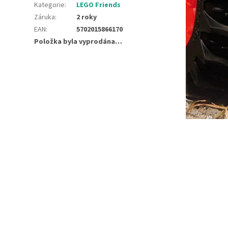
Kategorie
:
LEGO Friends
Záruka
:
2 roky
EAN
:
5702015866170
Položka byla vyprodána…