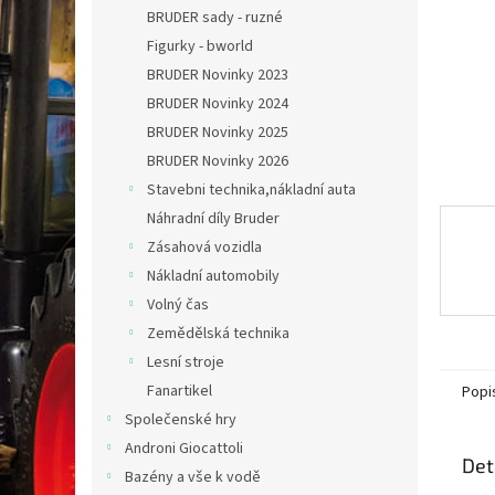
n
BRUDER sady - ruzné
e
Figurky - bworld
l
BRUDER Novinky 2023
BRUDER Novinky 2024
BRUDER Novinky 2025
BRUDER Novinky 2026
Stavebni technika,nákladní auta
Náhradní díly Bruder
Zásahová vozidla
Nákladní automobily
Volný čas
Zemědělská technika
Lesní stroje
Fanartikel
Popi
Společenské hry
Androni Giocattoli
Det
Bazény a vše k vodě