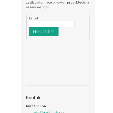
zasílat informace o nových produktech na
našem e-shopu.
E-mail
PŘIHLÁSIT SE
Kontakt
Michal Duba
info
@
hrackyduba.cz