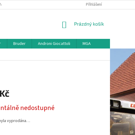
KY
VŠE O REKLAMACI
VRÁCENÍ ZBOŽÍ
Přihlášení
MAPA SERVERU
O
NÁKUPNÍ
Prázdný košík
KOŠÍK
r
Bruder
Androni Giocattoli
MGA
 Kč
tálně nedostupné
byla vyprodána…