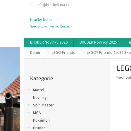
Přejít
info@hrackyduba.cz
na
obsah
Hračky Duba
Specializovaný eshop Bruder
BRUDER Novinky 2026
BRUDER Novinky 2025
B
Domů
LEGO Friends
LEGO® Friends 41682 Ško
P
LEG
o
Přeskočit
s
Průměr
Neohod
Kategorie
kategorie
t
hodnoce
r
produkt
Mattel
a
je
Novinky
0,0
n
z
Spin Master
n
5
í
MGA
hvězdič
p
Pokémon
a
Bruder