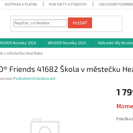
DOPRAVA A PLATBA
KONTAKTY A POBOČKY
OBCHODNÍ PODMÍN
HLEDAT
RUDER Novinky 2024
BRUDER Novinky 2023
Náhradní díly Brude
la v městečku Heartlake
O® Friends 41682 Škola v městečku He
né
noceno
Podrobnosti hodnocení
ní
1 79
u
Měrná
Momen
cena:
ek.
Položka 