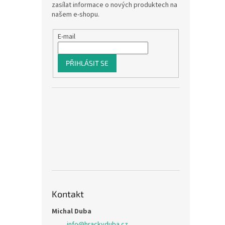
zasílat informace o nových produktech na
našem e-shopu.
E-mail
PŘIHLÁSIT SE
Kontakt
Michal Duba
info
@
hrackyduba.cz