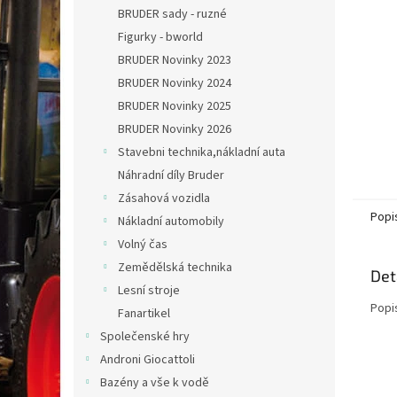
n
BRUDER sady - ruzné
e
Figurky - bworld
l
BRUDER Novinky 2023
BRUDER Novinky 2024
BRUDER Novinky 2025
BRUDER Novinky 2026
Stavebni technika,nákladní auta
Náhradní díly Bruder
Zásahová vozidla
Popi
Nákladní automobily
Volný čas
Zemědělská technika
Det
Lesní stroje
Popi
Fanartikel
Společenské hry
Androni Giocattoli
Bazény a vše k vodě