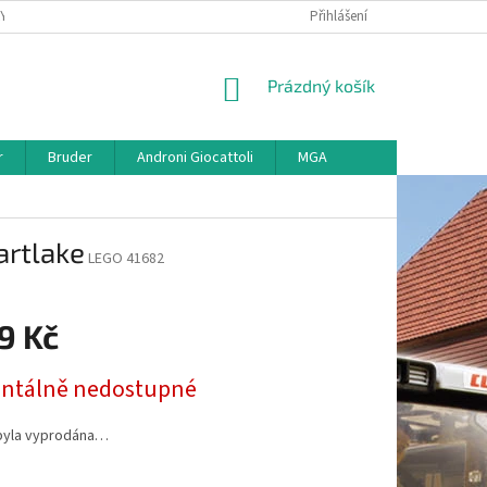
KY
VŠE O REKLAMACI
VRÁCENÍ ZBOŽÍ
Přihlášení
MAPA SERVERU
O
NÁKUPNÍ
Prázdný košík
KOŠÍK
r
Bruder
Androni Giocattoli
MGA
artlake
LEGO 41682
9 Kč
tálně nedostupné
byla vyprodána…