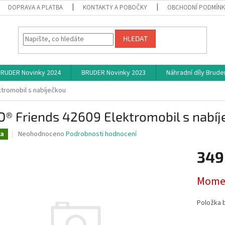
DOPRAVA A PLATBA
KONTAKTY A POBOČKY
OBCHODNÍ PODMÍN
HLEDAT
RUDER Novinky 2024
BRUDER Novinky 2023
Náhradní díly Brude
tromobil s nabíječkou
® Friends 42609 Elektromobil s nabíj
Průměrné
Neohodnoceno
Podrobnosti hodnocení
ka
hodnocení
produktu
349
je
0,0
Měrná
Momen
z
cena:
5
hvězdiček.
Položka 