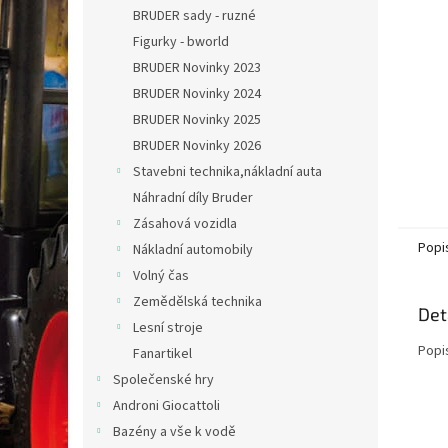
n
BRUDER sady - ruzné
e
Figurky - bworld
l
BRUDER Novinky 2023
BRUDER Novinky 2024
BRUDER Novinky 2025
BRUDER Novinky 2026
Stavebni technika,nákladní auta
Náhradní díly Bruder
Zásahová vozidla
Popi
Nákladní automobily
Volný čas
Zemědělská technika
Det
Lesní stroje
Popi
Fanartikel
Společenské hry
Androni Giocattoli
Bazény a vše k vodě