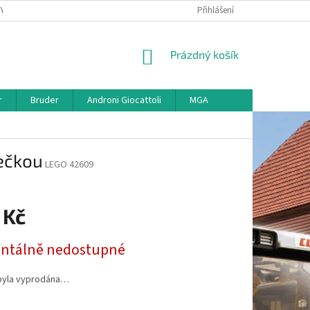
KY
VŠE O REKLAMACI
VRÁCENÍ ZBOŽÍ
Přihlášení
MAPA SERVERU
O
NÁKUPNÍ
Prázdný košík
KOŠÍK
r
Bruder
Androni Giocattoli
MGA
ečkou
LEGO 42609
 Kč
tálně nedostupné
byla vyprodána…