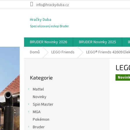
Přejít
info@hrackyduba.cz
na
obsah
Hračky Duba
Specializovaný eshop Bruder
BRUDER Novinky 2026
BRUDER Novinky 2025
B
Domů
LEGO Friends
LEGO® Friends 42609 Elek
P
LEGO
o
Přeskočit
s
Kategorie
kategorie
Novin
t
r
Mattel
a
Novinky
n
Spin Master
n
í
MGA
p
Pokémon
a
Bruder