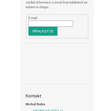
zasílat informace o nových produktech na
našem e-shopu.
E-mail
PŘIHLÁSIT SE
Kontakt
Michal Duba
info
@
hrackyduba.cz