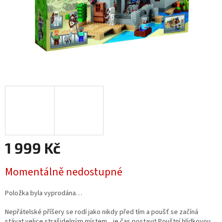
1 999 Kč
Měrná
Momentálně nedostupné
cena:
Položka byla vyprodána…
Nepřátelské příšery se rodí jako nikdy před tím a poušť se začíná
stávat velice strašidelným místem... je čas postavit Pouštní hlídkovou