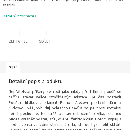
stanici!
Detailní informace
ZEPTAT SE
SDÍLET
Popis
Detailní popis produktu
Nepřátelské příšery se rodí jako nikdy před tím a poušť se
začíná stávat velice strašidelným místem... je čas postavit
Pouštní hlídkovou stanici! Pomoc Alexovi postavit dům a
hlídkovou věž, vybuduj ochrannou zeď a po pevnosti rozmísti
hořící pochodně. Na stráž postav ochočeného vlka, zatímco
budeš vyrábět postel, stůl, dveře, žebřík a člun. Potom vypluj a
hledej venku za zdmi stanice úrodu, kterou bys mohl sklidit.