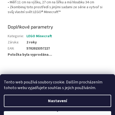
• Měří 11 cm na výšku, 27 cm na šířku a má hloubku 34 cm
• Zkombinuj toto prostředí s jinými sadami ze série a vytvoř si
svůj vlastní svět LEGO® Minecraft™
Doplňkové parametry
Kategorie
:
LEGO Minecraft
Záruka
:
2 roky
EAN
:
5702015357227
Položka byla vyprodána…
Z
á
NajduZboží.cz
Pricemania.cz - Porovnávání cen
p
Tento web používá soubory cookie. Dalším procházením
a
tohoto webu vyjadřujete souhlas s jejich používáním.
t
í
Nastavení
Vytvořil Shoptet