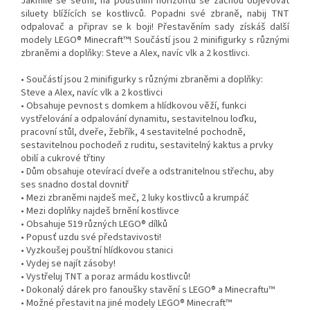
Jakmile se setmí, na pouštním horizontu se začnou objevovat
siluety blížících se kostlivců. Popadni své zbraně, nabij TNT
odpalovač a připrav se k boji! Přestavěním sady získáš další
modely LEGO® Minecraft™! Součástí jsou 2 minifigurky s různými
zbraněmi a doplňky: Steve a Alex, navíc vlk a 2 kostlivci.
• Součástí jsou 2 minifigurky s různými zbraněmi a doplňky:
Steve a Alex, navíc vlk a 2 kostlivci
• Obsahuje pevnost s domkem a hlídkovou věží, funkci
vystřelování a odpalování dynamitu, sestavitelnou loďku,
pracovní stůl, dveře, žebřík, 4 sestavitelné pochodně,
sestavitelnou pochodeň z ruditu, sestavitelný kaktus a prvky
obilí a cukrové třtiny
• Dům obsahuje otevírací dveře a odstranitelnou střechu, aby
ses snadno dostal dovnitř
• Mezi zbraněmi najdeš meč, 2 luky kostlivců a krumpáč
• Mezi doplňky najdeš brnění kostlivce
• Obsahuje 519 různých LEGO® dílků
• Popusť uzdu své představivosti!
• Vyzkoušej pouštní hlídkovou stanici
• Vydej se najít zásoby!
• Vystřeluj TNT a poraz armádu kostlivců!
• Dokonalý dárek pro fanoušky stavění s LEGO® a Minecraftu™
• Možné přestavit na jiné modely LEGO® Minecraft™