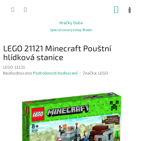
Přejít
NÁKUP
na
obsah
KOŠÍK
Hračky Duba
Specializovaný eshop Bruder
LEGO 21121 Minecraft Pouštní
hlídková stanice
LEGO 21121
Průměrné
Neohodnoceno
Podrobnosti hodnocení
Značka:
LEGO
hodnocení
produktu
je
0,0
z
5
hvězdiček.