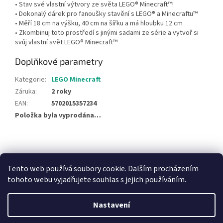
• Stav své vlastní výtvory ze světa LEGO® Minecraft™!
• Dokonalý dárek pro fanoušky stavění s LEGO® a Minecraftu™
• Měří 18 cm na výšku, 40 cm na šířku a má hloubku 12 cm
• Zkombinuj toto prostředí s jinými sadami ze série a vytvoř si
svůj vlastní svět LEGO® Minecraft™
Doplňkové parametry
Kategorie
:
LEGO Minecraft
Záruka
:
2 roky
EAN
:
5702015357234
Položka byla vyprodána…
Z
á
NajduZboží.cz
Pricemania.cz - Porovnávání cen
p
Tento web používá soubory cookie. Dalším procházením
a
tohoto webu vyjadřujete souhlas s jejich používáním.
t
í
Nastavení
Vytvořil Shoptet