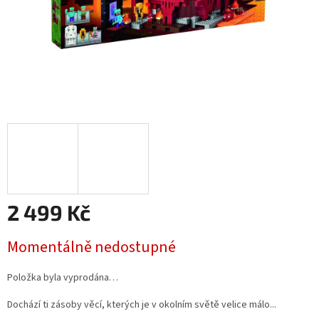
2 499 Kč
Měrná
Momentálně nedostupné
cena:
Položka byla vyprodána…
Dochází ti zásoby věcí, kterých je v okolním světě velice málo...