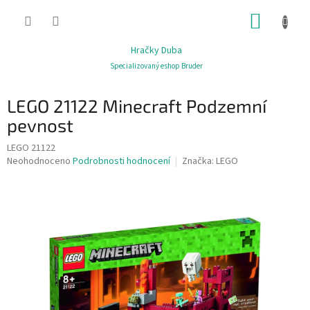
Přejít
NÁKUP
na
obsah
KOŠÍK
Hračky Duba
Specializovaný eshop Bruder
LEGO 21122 Minecraft Podzemní
pevnost
LEGO 21122
Průměrné
Neohodnoceno
Podrobnosti hodnocení
Značka:
LEGO
hodnocení
produktu
je
0,0
z
5
hvězdiček.