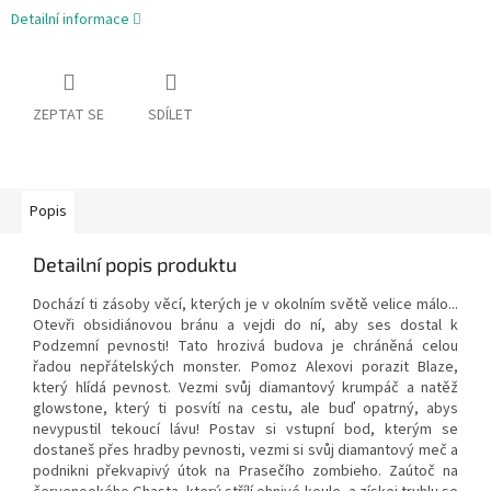
Detailní informace
ZEPTAT SE
SDÍLET
Popis
Detailní popis produktu
Dochází ti zásoby věcí, kterých je v okolním světě velice málo...
Otevři obsidiánovou bránu a vejdi do ní, aby ses dostal k
Podzemní pevnosti! Tato hrozivá budova je chráněná celou
řadou nepřátelských monster. Pomoz Alexovi porazit Blaze,
který hlídá pevnost. Vezmi svůj diamantový krumpáč a natěž
glowstone, který ti posvítí na cestu, ale buď opatrný, abys
nevypustil tekoucí lávu! Postav si vstupní bod, kterým se
dostaneš přes hradby pevnosti, vezmi si svůj diamantový meč a
podnikni překvapivý útok na Prasečího zombieho. Zaútoč na