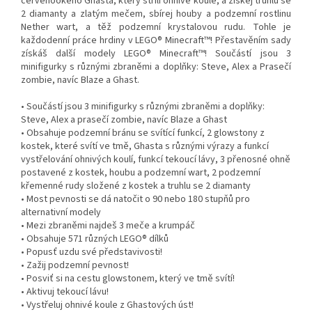
červenookého Ghasta, který střílí ohnivé koule, a získej truhlu se
2 diamanty a zlatým mečem, sbírej houby a podzemní rostlinu
Nether wart, a těž podzemní krystalovou rudu. Tohle je
každodenní práce hrdiny v LEGO® Minecraft™! Přestavěním sady
získáš další modely LEGO® Minecraft™! Součástí jsou 3
minifigurky s různými zbraněmi a doplňky: Steve, Alex a Prasečí
zombie, navíc Blaze a Ghast.
• Součástí jsou 3 minifigurky s různými zbraněmi a doplňky:
Steve, Alex a prasečí zombie, navíc Blaze a Ghast
• Obsahuje podzemní bránu se svítící funkcí, 2 glowstony z
kostek, které svítí ve tmě, Ghasta s různými výrazy a funkcí
vystřelování ohnivých koulí, funkcí tekoucí lávy, 3 přenosné ohně
postavené z kostek, houbu a podzemní wart, 2 podzemní
křemenné rudy složené z kostek a truhlu se 2 diamanty
• Most pevnosti se dá natočit o 90 nebo 180 stupňů pro
alternativní modely
• Mezi zbraněmi najdeš 3 meče a krumpáč
• Obsahuje 571 různých LEGO® dílků
• Popusť uzdu své představivosti!
• Zažij podzemní pevnost!
• Posviť si na cestu glowstonem, který ve tmě svítí!
• Aktivuj tekoucí lávu!
• Vystřeluj ohnivé koule z Ghastových úst!