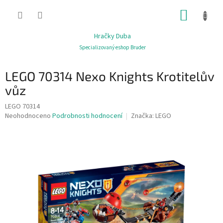
Přejít
NÁKUP
na
obsah
KOŠÍK
Hračky Duba
Specializovaný eshop Bruder
LEGO 70314 Nexo Knights Krotitelův
vůz
LEGO 70314
Průměrné
Neohodnoceno
Podrobnosti hodnocení
Značka:
LEGO
hodnocení
produktu
je
0,0
z
5
hvězdiček.