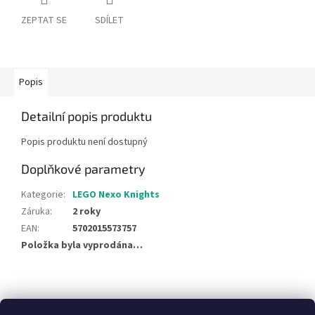
ZEPTAT SE
SDÍLET
Popis
Detailní popis produktu
Popis produktu není dostupný
Doplňkové parametry
Kategorie
:
LEGO Nexo Knights
Záruka
:
2 roky
EAN
:
5702015573757
Položka byla vyprodána…
Z
á
NajduZboží.cz
Pricemania.cz - Porovnávání cen