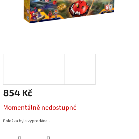
854 Kč
Měrná
Momentálně nedostupné
cena:
Položka byla vyprodána…