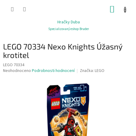
Přejít
NÁKUP
na
obsah
KOŠÍK
Hračky Duba
Specializovaný eshop Bruder
LEGO 70334 Nexo Knights Úžasný
krotitel
LEGO 70334
Průměrné
Neohodnoceno
Podrobnosti hodnocení
Značka:
LEGO
hodnocení
produktu
je
0,0
z
5
hvězdiček.