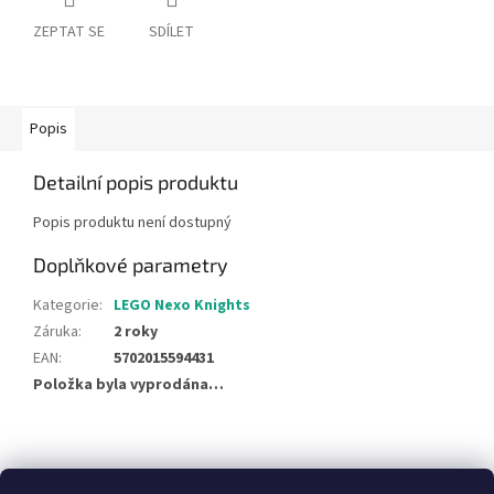
ZEPTAT SE
SDÍLET
Popis
Detailní popis produktu
Popis produktu není dostupný
Doplňkové parametry
Kategorie
:
LEGO Nexo Knights
Záruka
:
2 roky
EAN
:
5702015594431
Položka byla vyprodána…
Z
á
NajduZboží.cz
Pricemania.cz - Porovnávání cen