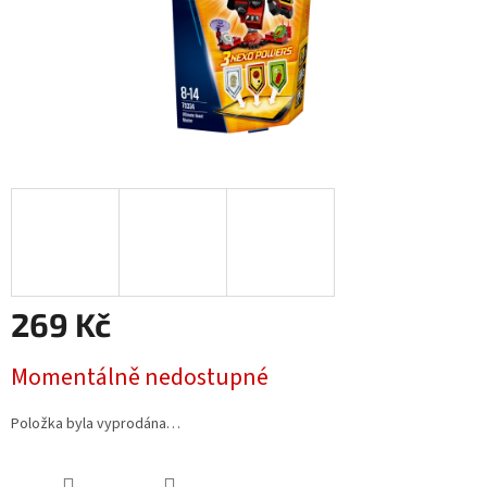
269 Kč
Měrná
Momentálně nedostupné
cena:
Položka byla vyprodána…