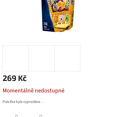
269 Kč
Měrná
Momentálně nedostupné
cena:
Položka byla vyprodána…