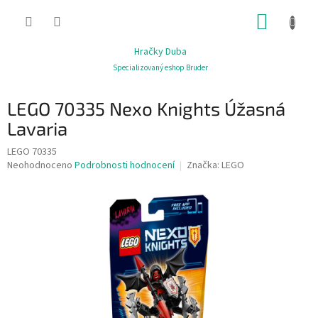
Přejít
NÁKUP
na
obsah
KOŠÍK
Hračky Duba
Specializovaný eshop Bruder
LEGO 70335 Nexo Knights Úžasná
Lavaria
LEGO 70335
Průměrné
Neohodnoceno
Podrobnosti hodnocení
Značka:
LEGO
hodnocení
produktu
je
0,0
z
5
hvězdiček.