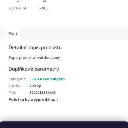
ZEPTAT SE
SDÍLET
Popis
Detailní popis produktu
Popis produktu není dostupný
Doplňkové parametry
Kategorie
:
LEGO Nexo Knights
Záruka
:
2 roky
EAN
:
5702015594448
Položka byla vyprodána…
Z
á
NajduZboží.cz
Pricemania.cz - Porovnávání cen