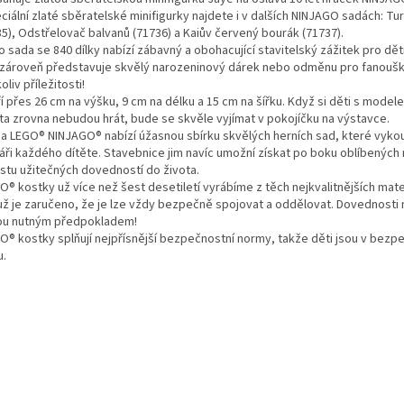
ciální zlaté sběratelské minifigurky najdete i v dalších NINJAGO sadách: Tur
35), Odstřelovač balvanů (71736) a Kaiův červený bourák (71737).
o sada se 840 dílky nabízí zábavný a obohacující stavitelský zážitek pro dět
a zároveň představuje skvělý narozeninový dárek nebo odměnu pro fanoušk
oliv příležitosti!
ří přes 26 cm na výšku, 9 cm na délku a 15 cm na šířku. Když si děti s mode
ta zrovna nebudou hrát, bude se skvěle vyjímat v pokojíčku na výstavce.
da LEGO® NINJAGO® nabízí úžasnou sbírku skvělých herních sad, které vyko
váři každého dítěte. Stavebnice jim navíc umožní získat po boku oblíbených
stu užitečných dovedností do života.
O® kostky už více než šest desetiletí vyrábíme z těch nejkvalitnějších mater
ž je zaručeno, že je lze vždy bezpečně spojovat a oddělovat. Dovednosti 
ou nutným předpokladem!
GO® kostky splňují nejpřísnější bezpečnostní normy, takže děti jsou v bezp
u.