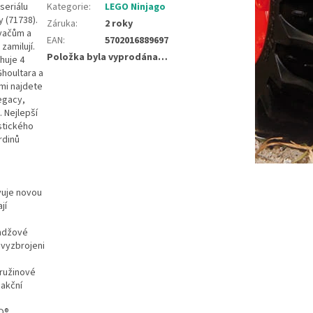
seriálu
Kategorie
:
LEGO Ninjago
 (71738).
Záruka
:
2 roky
ovačům a
EAN
:
5702016889697
zamilují.
Položka byla vyprodána…
huje 4
Ghoultara a
mi najdete
Legacy,
 Nejlepší
stického
rdinů
vuje novou
jí
indžové
 vyzbrojeni
pružinové
 akční
O®.