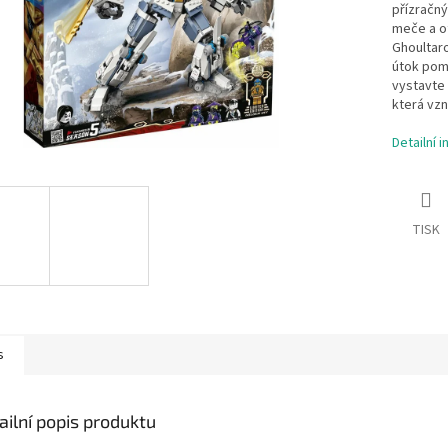
přízračn
meče a ot
Ghoultaro
útok pomo
vystavte 
která vzn
Detailní 
TISK
s
ailní popis produktu