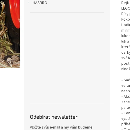
Dejt
HASBRO
LEGO
Díky
kokpi
Hodi
minif
luko
luk a
kter
dárk
svět
posta
nind
• Sa
verz
nesp
• Ak
Zane 
pará
• Te
Odebírat newsletter
vystř
příb
Vložte svůj e-mail a my vám budeme
• Ob