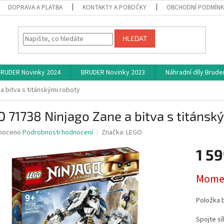
DOPRAVA A PLATBA
KONTAKTY A POBOČKY
OBCHODNÍ PODMÍN
HLEDAT
RUDER Novinky 2024
BRUDER Novinky 2023
Náhradní díly Brude
a bitva s titánskými roboty
 71738 Ninjago Zane a bitva s titánsk
né
noceno
Podrobnosti hodnocení
Značka:
LEGO
ní
1 59
u
Měrná
Momen
cena:
ek.
Položka 
Spojte s