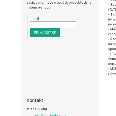
zasílat informace o nových produktech na
• Spe
našem e-shopu.
(717
• Tat
E-mail
let 
jakék
• Mě
PŘIHLÁSIT SE
robo
• Řa
na t
spou
• LEG
čemu
nejs
• LE
ruko
Kontakt
Michal Duba
info
@
hrackyduba.cz