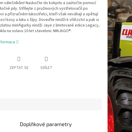
ým válečníkům! Naskočte do kokpitu a zaútočte pomocí
očné pily. Střílejte z pružinových vystřelovačů po
vi a přízračném lukostřelci, kteří však neváhají a opětují
cí kosy a luku s šípy. Doveďte nindži k vítězství a pak si
zlatou minifigurky nindži Jaye z limitované edice Legacy,
ikla na oslavu 10 let stavebnic NINJAGO®.
informace
ZEPTAT SE
SDÍLET
Doplňkové parametry