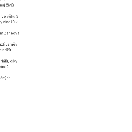
naj živlů
i ve věku 9
y nindžů k
lem Zaneova
uzlí úsměv
 nindžů
iálů, díky
nindži
ečných