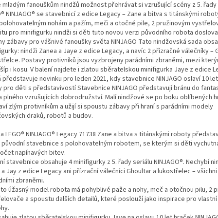
e mladým fanouškům nindžů možnost přehrávat si vzrušující scény z 5. řady 
® NINJAGO® se stavebnicí z edice Legacy – Zane a bitva s titánskými roboty
 polohovatelným nohám a pažím, meči a otočné pile, 2 pružinovým vystřel
tu pro minifigurku nindži si děti tuto novou verzi původního robota doslova 
ny zábavy pro vášnivé fanoušky světa NINJAGO Tato nindžovská sada obsa
igurky: nindži Zanea a Jaye z edice Legacy, a navíc 2 přízračné válečníky – 
střelce. Postavy protivníků jsou vyzbrojeny parádními zbraněmi, mezi který
 šíp i kosu. V balení najdete i zlatou sběratelskou minifigurka Jaye z edice 
á představuje novinku pro leden 2021, kdy stavebnice NINJAGO oslaví 10 let.
y pro děti s představivostí Stavebnice NINJAGO představují bránu do fanta
a plného vzrušujících dobrodružství. Malí nindžové se po boku oblíbených h
ví zlým protivníkům a užijí si spoustu zábavy při hraní s parádními modely
žovských draků, robotů a budov.
da LEGO® NINJAGO® Legacy 71738 Zane a bitva s titánskými roboty předsta
i původní stavebnice s polohovatelným robotem, se kterým si děti vychutna
očet napínavých bitev.
ční stavebnice obsahuje 4 minifigurky z 5. řady seriálu NINJAGO®. Nechybí n
a Jay z edice Legacy ani přízrační válečníci Ghoultar a lukostřelec – všichni
dními zbraněmi.
nto úžasný model robota má pohyblivé paže a nohy, meč a otočnou pilu, 2 
elovače a spoustu dalších detailů, které poslouží jako inspirace pro vlastní
ěhy.
sahuje zlatou sběratelskou minifigurku Jaye na oslavu 10 let hraček NINJAG