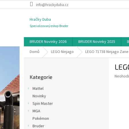
Přejít
info@hrackyduba.cz
na
obsah
Hračky Duba
Specializovaný eshop Bruder
BRUDER Novinky 2026
BRUDER Novinky 2025
B
Domů
LEGO Ninjago
LEGO 71738 Ninjago Zane 
P
LEGO
o
Přeskočit
s
Průměr
Neohod
Kategorie
kategorie
t
hodnoce
r
produkt
Mattel
a
je
Novinky
0,0
n
z
Spin Master
n
5
í
MGA
hvězdič
p
Pokémon
a
Bruder