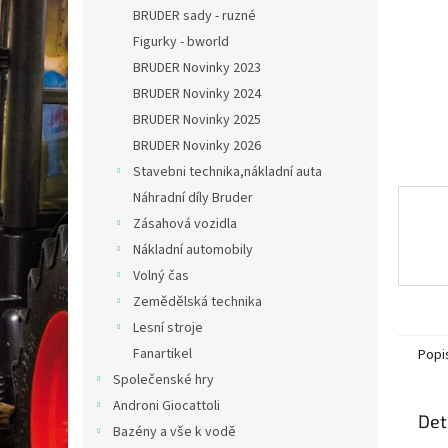
n
BRUDER sady - ruzné
e
Figurky - bworld
l
BRUDER Novinky 2023
BRUDER Novinky 2024
BRUDER Novinky 2025
BRUDER Novinky 2026
Stavebni technika,nákladní auta
Náhradní díly Bruder
Zásahová vozidla
Nákladní automobily
Volný čas
Zemědělská technika
Lesní stroje
Fanartikel
Popi
Společenské hry
Androni Giocattoli
Det
Bazény a vše k vodě