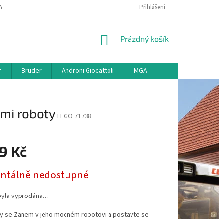
KY
VŠE O REKLAMACI
VRÁCENÍ ZBOŽÍ
Přihlášení
MAPA SERVERU
O
NÁKUPNÍ
Prázdný košík
KOŠÍK
r
Bruder
Androni Giocattoli
MGA
ými roboty
LEGO 71738
9 Kč
tálně nedostupné
byla vyprodána…
íly se Zanem v jeho mocném robotovi a postavte se