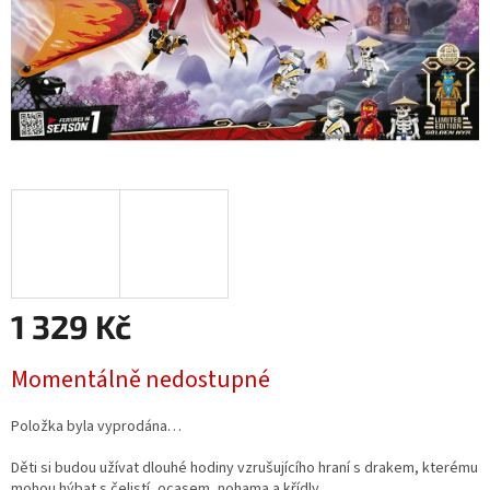
1 329 Kč
Měrná
Momentálně nedostupné
cena:
Položka byla vyprodána…
Děti si budou užívat dlouhé hodiny vzrušujícího hraní s drakem, kterému
mohou hýbat s čelistí, ocasem, nohama a křídly.