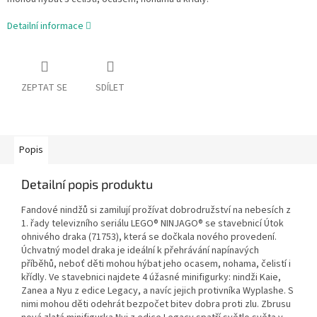
Detailní informace
ZEPTAT SE
SDÍLET
Popis
Detailní popis produktu
Fandové nindžů si zamilují prožívat dobrodružství na nebesích z
1. řady televizního seriálu LEGO® NINJAGO® se stavebnicí Útok
ohnivého draka (71753), která se dočkala nového provedení.
Úchvatný model draka je ideální k přehrávání napínavých
příběhů, neboť děti mohou hýbat jeho ocasem, nohama, čelistí i
křídly. Ve stavebnici najdete 4 úžasné minifigurky: nindži Kaie,
Zanea a Nyu z edice Legacy, a navíc jejich protivníka Wyplashe. S
nimi mohou děti odehrát bezpočet bitev dobra proti zlu. Zbrusu