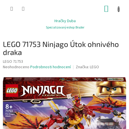
Přejít
NÁKUP
na
obsah
KOŠÍK
Hračky Duba
Specializovaný eshop Bruder
LEGO 71753 Ninjago Útok ohnivého
draka
LEGO 71753
Průměrné
Neohodnoceno
Podrobnosti hodnocení
Značka:
LEGO
hodnocení
produktu
je
0,0
z
5
hvězdiček.