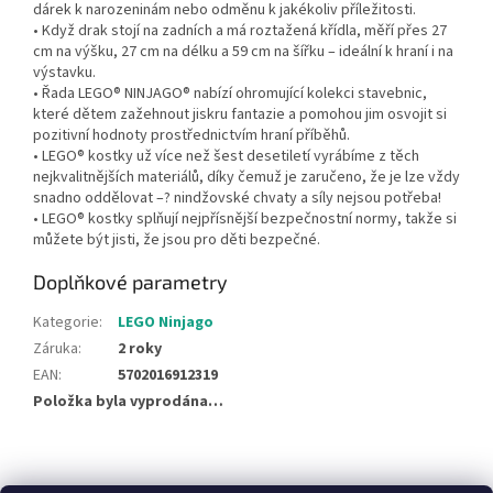
dárek k narozeninám nebo odměnu k jakékoliv příležitosti.
• Když drak stojí na zadních a má roztažená křídla, měří přes 27
cm na výšku, 27 cm na délku a 59 cm na šířku – ideální k hraní i na
výstavku.
• Řada LEGO® NINJAGO® nabízí ohromující kolekci stavebnic,
které dětem zažehnout jiskru fantazie a pomohou jim osvojit si
pozitivní hodnoty prostřednictvím hraní příběhů.
• LEGO® kostky už více než šest desetiletí vyrábíme z těch
nejkvalitnějších materiálů, díky čemuž je zaručeno, že je lze vždy
snadno oddělovat –? nindžovské chvaty a síly nejsou potřeba!
• LEGO® kostky splňují nejpřísnější bezpečnostní normy, takže si
můžete být jisti, že jsou pro děti bezpečné.
Doplňkové parametry
Kategorie
:
LEGO Ninjago
Záruka
:
2 roky
EAN
:
5702016912319
Položka byla vyprodána…
Z
á