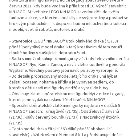
nová zlatá minifigurka Nyi z edice Legacy spatří světlo světa v
červnu 2021, kdy bude vydána k příležitosti 10. výročí stavebnic
NINJAGO. Stavebnice LEGO NINJAGO zavedou děti do světa
fantazie a akce, ve kterém spojí síly se svými hrdiny a postaví se
hrozivým padouchům – k dispozici budou mít úchvatnou kolekci
modelů, včetně robotů, motorek a draků.
• Stavebnice LEGO® NINJAGO® Útok ohnivého draka (71753)
přináší pohyblivý model draka, který kreativním dětem zaručí
dlouhé hodiny vzrušujících dobrodružství.
• Sada s nindži obsahuje 4 minifigurky z 1. řady televizního seriálu
NINJAGO®: Nyu, Kaie a Zanea, a navíc zlého kostlivého generála
Wyplashe. Všechny postavy jsou navíc po zuby vyzbrojené.
• Do detailu propracovaný model létajícího draka umí hýbat
čelistí, ocasem, nohama a křídly a je vybaven sedlem, do
kterého děti usadí minifigurky nindžů a vyrazí do bitvy.
• Obsahuje zlatou sběratelskou minifigurku Nyi z edice Legacy,
kterou jsme vydali na oslavu 10 let hraček NINJAGO®.
• Speciální sběratelské zlaté minifigurky najdete i v dalších 5
NINJAGO® sadách: Turnaj živlů (71735), Odstřelovač balvanů
(71736), Kaiův červený bourák (71737) a Nadzvukový útočník
(71739).
• Tento model draka čítající 563 dílků přináší obohacující
stavitelský zážitek všem dětem od 8 let a představuje ideální