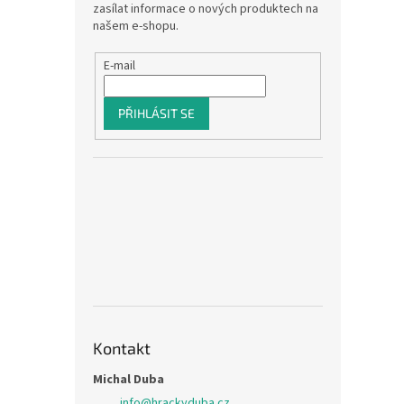
zasílat informace o nových produktech na
našem e-shopu.
E-mail
PŘIHLÁSIT SE
Kontakt
Michal Duba
info
@
hrackyduba.cz