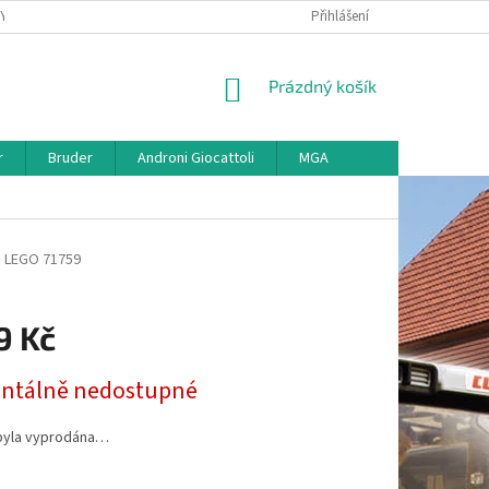
KY
VŠE O REKLAMACI
VRÁCENÍ ZBOŽÍ
Přihlášení
MAPA SERVERU
O
NÁKUPNÍ
Prázdný košík
KOŠÍK
r
Bruder
Androni Giocattoli
MGA
ů
LEGO 71759
9 Kč
tálně nedostupné
byla vyprodána…