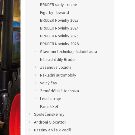
n
BRUDER sady - ruzné
e
Figurky - bworld
l
BRUDER Novinky 2023
BRUDER Novinky 2024
BRUDER Novinky 2025
BRUDER Novinky 2026
Stavebni technika,nákladní auta
Náhradní díly Bruder
Zásahová vozidla
Nákladní automobily
Volný čas
Zemědělská technika
Lesní stroje
Fanartikel
Společenské hry
Androni Giocattoli
Bazény a vše k vodě