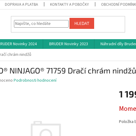
DOPRAVA A PLATBA
KONTAKTY A POBOČKY
OBCHODNÍ PODMÍN
HLEDAT
RUDER Novinky 2024
BRUDER Novinky 2023
Náhradní díly Brude
ačí chrám nindžů
O® NINJAGO® 71759 Dračí chrám nindž
né
noceno
Podrobnosti hodnocení
ní
1 19
u
Měrná
Momen
cena:
ek.
Položka 