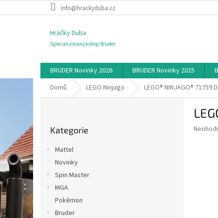
Přejít
info@hrackyduba.cz
na
obsah
Hračky Duba
Specializovaný eshop Bruder
BRUDER Novinky 2026
BRUDER Novinky 2025
B
Domů
LEGO Ninjago
LEGO® NINJAGO® 71759 Dr
P
LEG
o
Přeskočit
s
Průměr
Neohod
Kategorie
kategorie
t
hodnoce
r
produkt
Mattel
a
je
Novinky
0,0
n
z
Spin Master
n
5
í
MGA
hvězdič
p
Pokémon
a
Bruder