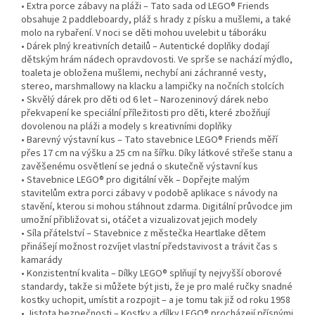
• Extra porce zábavy na pláži – Tato sada od LEGO® Friends
obsahuje 2 paddleboardy, pláž s hrady z písku a mušlemi, a také
molo na rybaření. V noci se děti mohou uvelebit u táboráku
• Dárek plný kreativních detailů – Autentické doplňky dodají
dětským hrám nádech opravdovosti. Ve sprše se nachází mýdlo,
toaleta je obložena mušlemi, nechybí ani záchranné vesty,
stereo, marshmallowy na klacku a lampičky na nočních stolcích
• Skvělý dárek pro děti od 6 let – Narozeninový dárek nebo
překvapení ke speciální příležitosti pro děti, které zbožňují
dovolenou na pláži a modely s kreativními doplňky
• Barevný výstavní kus – Tato stavebnice LEGO® Friends měří
přes 17 cm na výšku a 25 cm na šířku. Díky látkové střeše stanu a
zavěšenému osvětlení se jedná o skutečně výstavní kus
• Stavebnice LEGO® pro digitální věk – Dopřejte malým
stavitelům extra porci zábavy v podobě aplikace s návody na
stavění, kterou si mohou stáhnout zdarma. Digitální průvodce jim
umožní přibližovat si, otáčet a vizualizovat jejich modely
• Síla přátelství – Stavebnice z městečka Heartlake dětem
přinášejí možnost rozvíjet vlastní představivost a trávit čas s
kamarády
• Konzistentní kvalita – Dílky LEGO® splňují ty nejvyšší oborové
standardy, takže si můžete být jisti, že je pro malé ručky snadné
kostky uchopit, umístit a rozpojit – a je tomu tak již od roku 1958
• Jistota bezpečnosti – Kostky a dílky LEGO® procházejí přísnými