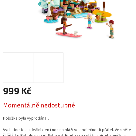
999 Kč
Měrná
Momentálně nedostupné
cena:
Položka byla vyprodána…
Vychutnejte si ideální den i noc na pláži ve společnosti přátel. Vezměte
štěňátko Pebble na paddleboard. Hrajte si na pláži, sbírejte mušle a