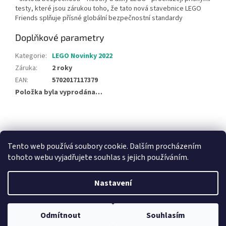
testy, které jsou zárukou toho, že tato nová stavebnice LEGO
Friends splňuje přísné globální bezpečnostní standardy
Doplňkové parametry
Kategorie
:
LEGO Novinky 2022
Záruka
:
2 roky
EAN
:
5702017117379
Položka byla vyprodána…
Z
á
NajduZboží.cz
Pricemania.cz - Porovnávání cen
p
Tento web používá soubory cookie. Dalším procházením
a
tohoto webu vyjadřujete souhlas s jejich používáním.
t
í
Nastavení
Vytvořil Shoptet
Odmítnout
Souhlasím
Copyright 2026
Hračky Duba
. Všechna práva vyhrazena.