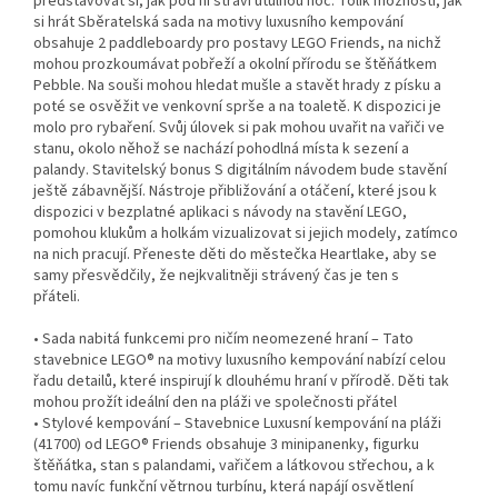
představovat si, jak pod ní stráví útulnou noc. Tolik možností, jak
si hrát Sběratelská sada na motivy luxusního kempování
obsahuje 2 paddleboardy pro postavy LEGO Friends, na nichž
mohou prozkoumávat pobřeží a okolní přírodu se štěňátkem
Pebble. Na souši mohou hledat mušle a stavět hrady z písku a
poté se osvěžit ve venkovní sprše a na toaletě. K dispozici je
molo pro rybaření. Svůj úlovek si pak mohou uvařit na vařiči ve
stanu, okolo něhož se nachází pohodlná místa k sezení a
palandy. Stavitelský bonus S digitálním návodem bude stavění
ještě zábavnější. Nástroje přibližování a otáčení, které jsou k
dispozici v bezplatné aplikaci s návody na stavění LEGO,
pomohou klukům a holkám vizualizovat si jejich modely, zatímco
na nich pracují. Přeneste děti do městečka Heartlake, aby se
samy přesvědčily, že nejkvalitněji strávený čas je ten s
přáteli.
• Sada nabitá funkcemi pro ničím neomezené hraní – Tato
stavebnice LEGO® na motivy luxusního kempování nabízí celou
řadu detailů, které inspirují k dlouhému hraní v přírodě. Děti tak
mohou prožít ideální den na pláži ve společnosti přátel
• Stylové kempování – Stavebnice Luxusní kempování na pláži
(41700) od LEGO® Friends obsahuje 3 minipanenky, figurku
štěňátka, stan s palandami, vařičem a látkovou střechou, a k
tomu navíc funkční větrnou turbínu, která napájí osvětlení