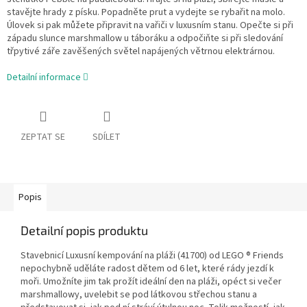
stavějte hrady z písku. Popadněte prut a vydejte se rybařit na molo.
Úlovek si pak můžete připravit na vařiči v luxusním stanu. Opečte si při
západu slunce marshmallow u táboráku a odpočiňte si při sledování
třpytivé záře zavěšených světel napájených větrnou elektrárnou.
Detailní informace
ZEPTAT SE
SDÍLET
Popis
Detailní popis produktu
Stavebnicí Luxusní kempování na pláži (41700) od LEGO ® Friends
nepochybně uděláte radost dětem od 6 let, které rády jezdí k
moři. Umožníte jim tak prožít ideální den na pláži, opéct si večer
marshmallowy, uvelebit se pod látkovou střechou stanu a