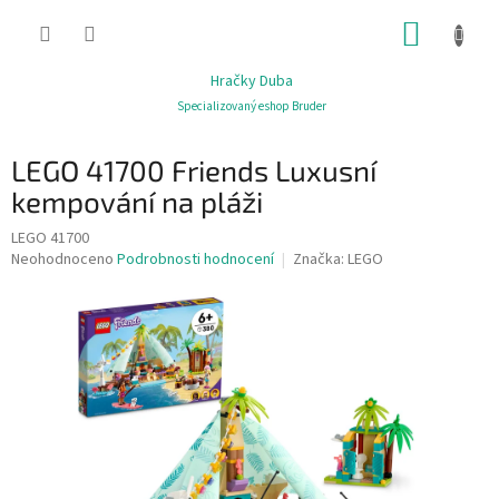
Přejít
NÁKUP
na
obsah
KOŠÍK
Hračky Duba
Specializovaný eshop Bruder
LEGO 41700 Friends Luxusní
kempování na pláži
LEGO 41700
Průměrné
Neohodnoceno
Podrobnosti hodnocení
Značka:
LEGO
hodnocení
produktu
je
0,0
z
5
hvězdiček.